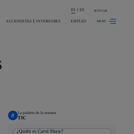
ES
EN
BUSCAR
La acción en accionistas e inversores
ACCIONISTAS E INVERSORES
EMPLEO
s
La palabra de la semana
#
TIC
¿Quién es Carol Shaw?