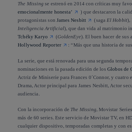
The Missing
se estrenó en 2014 con críticas muy favo
emocionalmente honesta’
) que destacaron la cali
protagonistas son
James Nesbitt
(saga
El Hobbit
),
Inteligencia Artificial
), que dan vida al matrimonio i
Tchéky Karyo
(
GoldenEye
). El buen hacer de sus
Hollywood Reporter
: “Más que una historia de sus
La serie, que está renovada para una segunda tempor
nominaciones en la pasada edición de los
Globos de 
Actriz de Miniserie para Frances 0´Connor, y cuatro 
Drama, Actor principal para James Nesbitt, Actor sec
audiencia.
Con la incorporación de
The Missing
, Movistar Serie
más de 60 series. Este servicio de Movistar TV, en HD
cualquier dispositivo, temporadas completas y con es