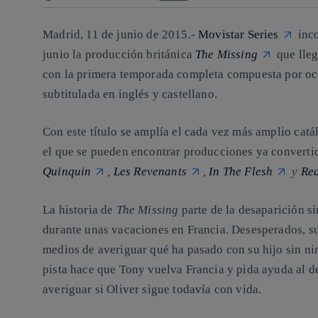
Madrid, 11 de junio de 2015.-
Movistar Series
inco
junio la producción británica
The Missing
que lleg
con la primera temporada completa compuesta por och
subtitulada en inglés y castellano.
Con este título se amplía el cada vez más amplio cat
el que se pueden encontrar producciones ya convert
Quinquin
,
Les Revenants
,
In The Flesh
y
Re
La historia de
The Missing
parte de la desaparición s
durante unas vacaciones en Francia. Desesperados, su
medios de averiguar qué ha pasado con su hijo sin n
pista hace que Tony vuelva Francia y pida ayuda al de
averiguar si Oliver sigue todavía con vida.