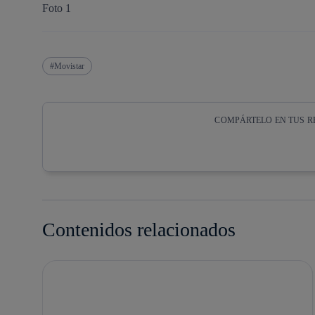
Foto 1
Movistar
COMPÁRTELO EN TUS R
Copiar enlace
Copiar enlace
facebook
twitter
Contenidos relacionados