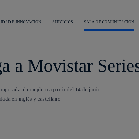
Saltar
al
contenido
principal
LIDAD E INNOVACIÓN
SERVICIOS
SALA DE COMUNICACIÓN
a a Movistar Serie
temporada al completo a partir del 14 de junio
ulada en inglés y castellano
Copiar enlace
Copiar enlace
facebook
twitter
whatsapp
linkedin