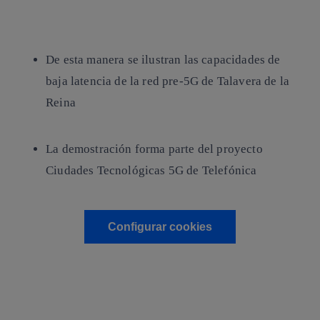
Copiar enlace
Copiar enlace
facebook
twitter
whatsapp
linkedin
De esta manera se ilustran las capacidades de
baja latencia de la red pre-5G de Talavera de la
Reina
La demostración forma parte del proyecto
Ciudades Tecnológicas 5G de Telefónica
Configurar cookies