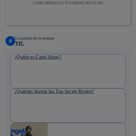
COMPÁRTELO EN TUS REDES SOCIALES
Copiar enlace
Copiar enlace
facebook
twitter
whatsapp
linkedin
La palabra de la semana
#
TIC
¿Quién es Carol Shaw?
¿Quiénes fueron las Top Secret Rosies?