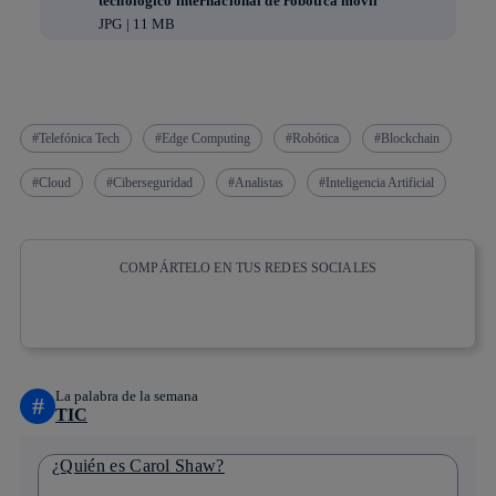
tecnológico internacional de robótica móvil
JPG | 11 MB
Telefónica Tech
Edge Computing
Robótica
Blockchain
Cloud
Ciberseguridad
Analistas
Inteligencia Artificial
COMPÁRTELO EN TUS REDES SOCIALES
Copiar enlace
Copiar enlace
facebook
twitter
whatsapp
linkedin
La palabra de la semana
#
TIC
¿Quién es Carol Shaw?