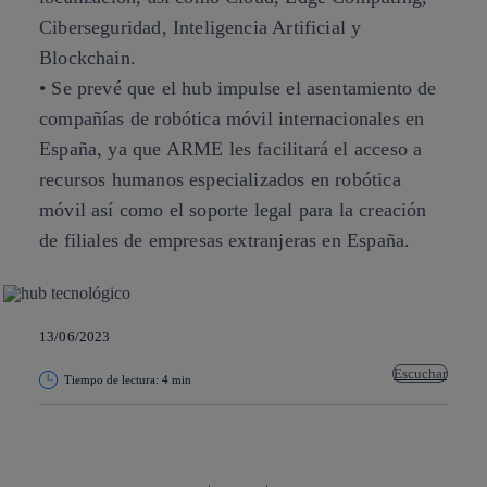
Ciberseguridad, Inteligencia Artificial y
Blockchain.
• Se prevé que el hub impulse el asentamiento de
compañías de robótica móvil internacionales en
España, ya que ARME les facilitará el acceso a
recursos humanos especializados en robótica
móvil así como el soporte legal para la creación
de filiales de empresas extranjeras en España.
13/06/2023
Escuchar
Tiempo de lectura: 4 min
Copiar enlace
Copiar enlace
facebook
twitter
whatsapp
linkedin