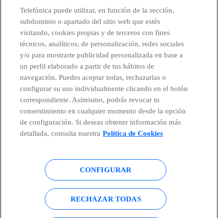
CONTACTO
Telefónica puede utilizar, en función de la sección,
subdominio o apartado del sitio web que estés
visitando, cookies propias y de terceros con fines
técnicos, analíticos, de personalización, redes sociales
Telefónica en redes sociales
y/o para mostrarte publicidad personalizada en base a
un perfil elaborado a partir de tus hábitos de
Canal de Denuncias
navegación. Puedes aceptar todas, rechazarlas o
configurar su uso individualmente clicando en el botón
correspondiente. Asimismo, podrás revocar tu
Centro Global Transparencia
consentimiento en cualquier momento desde la opción
de configuración. Si deseas obtener información más
detallada, consulta nuestra
Política de Cookies
© Telefónica S.A.
Configurar cookies
CONFIGURAR
Política de cookies
Aviso legal
Accesibilidad
Política de privacidad
RECHAZAR TODAS
Mapa del sitio