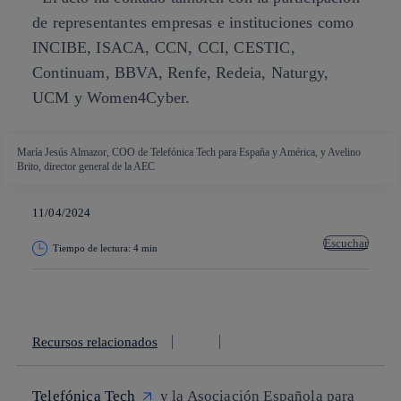
de representantes empresas e instituciones como
INCIBE, ISACA, CCN, CCI, CESTIC,
Continuam, BBVA, Renfe, Redeia, Naturgy,
UCM y Women4Cyber.
María Jesús Almazor, COO de Telefónica Tech para España y América, y Avelino
Brito, director general de la AEC
11/04/2024
Escuchar
Tiempo de lectura: 4 min
Copiar enlace
Copiar enlace
facebook
twitter
whatsapp
linkedin
Recursos relacionados
Telefónica Tech
y la Asociación Española para