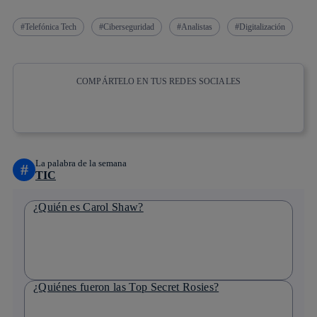
Telefónica Tech
Ciberseguridad
Analistas
Digitalización
COMPÁRTELO EN TUS REDES SOCIALES
Copiar enlace
Copiar enlace
facebook
twitter
whatsapp
linkedin
La palabra de la semana
#
TIC
¿Quién es Carol Shaw?
¿Quiénes fueron las Top Secret Rosies?