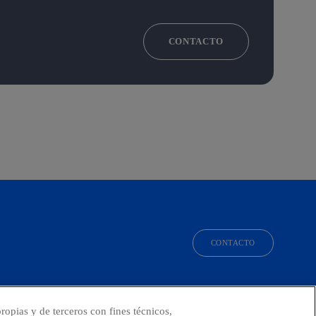
CONTACTO
CONTACTO
facebook
linkedin
twitter
instagram
youtube
ropias y de terceros con fines técnicos,