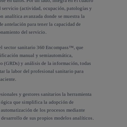
se en datos. Por un lado, integra en el cuadro
 servicio (actividad, ocupación, patologías y
on analítica avanzada donde se muestra la
de antelación para tener la capacidad de
onamiento del servicio.
 el sector sanitario 360 Encompass™, que
dificación manual y semiautomática,
o (GRDs) y análisis de la información, todas
tar la labor del profesional sanitario para
paciente.
sionales y gestores sanitarios la herramienta
ógica que simplifica la adopción de
la automatización de los procesos mediante
 desarrollo de sus propios modelos analíticos.