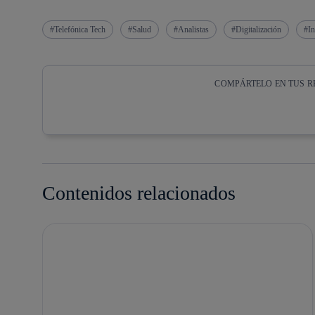
Telefónica Tech
Salud
Analistas
Digitalización
In
COMPÁRTELO EN TUS R
Copiar enlace
Copiar enlace
facebook
twitter
Contenidos relacionados