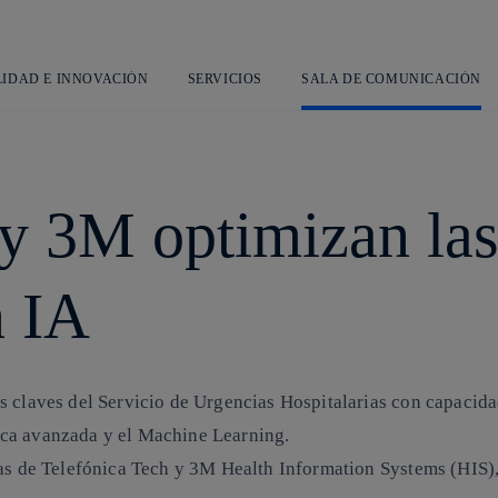
Saltar
al
contenido
principal
LIDAD E INNOVACIÓN
SERVICIOS
SALA DE COMUNICACIÓN
 y 3M optimizan las
n IA
s claves del Servicio de Urgencias Hospitalarias con capacida
ítica avanzada y el Machine Learning.
as de Telefónica Tech y 3M Health Information Systems (HIS), 