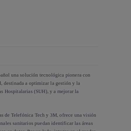
Copiar enlace
Copiar enlace
facebook
twitter
whatsapp
linkedin
añol una solución tecnológica pionera con
, destinada a optimizar la gestión y la
as Hospitalarias (SUH), y a mejorar la
as de Telefónica Tech y 3M, ofrece una visión
nales sanitarios puedan identificar las áreas