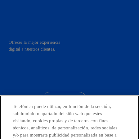
Ofrecer la mejor experiencia
digital a nuestros clientes.
facebook
linkedin
twitter
instagram
youtube
CONTACTO
Telefónica puede utilizar, en función de la sección,
subdominio o apartado del sitio web que estés
visitando, cookies propias y de terceros con fines
técnicos, analíticos, de personalización, redes sociales
Telefónica en redes sociales
y/o para mostrarte publicidad personalizada en base a