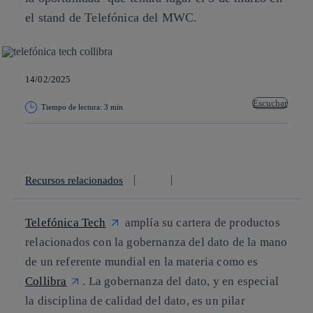
el stand de Telefónica del MWC.
14/02/2025
Escuchar
Tiempo de lectura: 3 min
Copiar enlace
Copiar enlace
facebook
twitter
whatsapp
linkedin
Recursos relacionados
Telefónica Tech
amplía su cartera de productos
relacionados con la gobernanza del dato de la mano
de un referente mundial en la materia como es
Collibra
. La gobernanza del dato, y en especial
la disciplina de calidad del dato, es un pilar