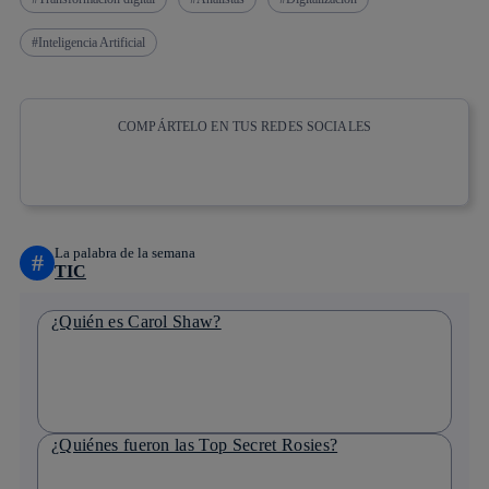
Inteligencia Artificial
COMPÁRTELO EN TUS REDES SOCIALES
Copiar enlace
Copiar enlace
facebook
twitter
whatsapp
linkedin
La palabra de la semana
#
TIC
¿Quién es Carol Shaw?
¿Quiénes fueron las Top Secret Rosies?