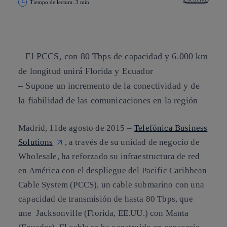
Tiempo de lectura: 3 min
Copiar enlace
Copiar enlace
facebook
twitter
whatsapp
linkedin
– El PCCS, con 80 Tbps de capacidad y 6.000 km
de longitud unirá Florida y Ecuador
– Supone un incremento de la conectividad y de
la fiabilidad de las comunicaciones en la región
Madrid, 11de agosto de 2015 –
Telefónica Business
Solutions
, a través de su unidad de negocio de
Wholesale, ha reforzado su infraestructura de red
en América con el despliegue del Pacific Caribbean
Cable System (PCCS), un cable submarino con una
capacidad de transmisión de hasta 80 Tbps, que
une Jacksonville (Florida, EE.UU.) con Manta