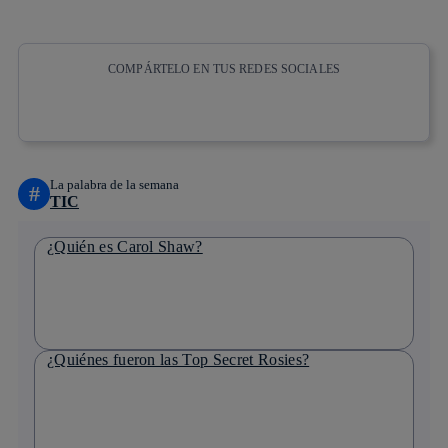
COMPÁRTELO EN TUS REDES SOCIALES
Copiar enlace
Copiar enlace
facebook
twitter
whatsapp
linkedin
La palabra de la semana
#
TIC
¿Quién es Carol Shaw?
¿Quiénes fueron las Top Secret Rosies?