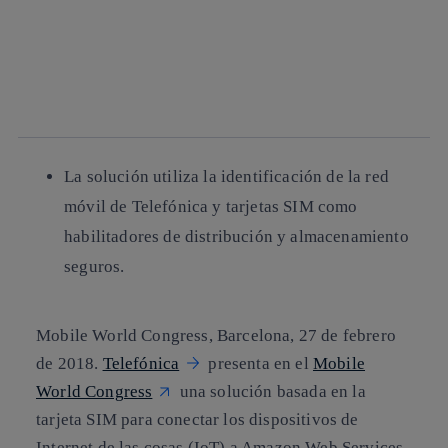
Copiar enlace
Copiar enlace
facebook
twitter
whatsapp
linkedin
La solución utiliza la identificación de la red
móvil de Telefónica y tarjetas SIM como
habilitadores de distribución y almacenamiento
seguros.
Mobile World Congress, Barcelona, 27 de febrero
de 2018.
Telefónica
presenta en el
Mobile
World Congress
una solución basada en la
tarjeta SIM para conectar los dispositivos de
Internet de las cosas (IoT) a Amazon Web Services