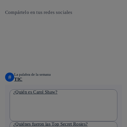
Compártelo en tus redes sociales
Copiar enlace
Copiar enlace
facebook
twitter
whatsapp
linkedin
La palabra de la semana
#
TIC
¿Quién es Carol Shaw?
¿Quiénes fueron las Top Secret Rosies?