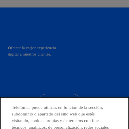
Ofrecer la mejor experiencia
digital a nuestros clientes.
facebook
linkedin
twitter
instagram
youtube
CONTACTO
Telefónica puede utilizar, en función de la sección,
subdominio o apartado del sitio web que estés
visitando, cookies propias y de terceros con fines
técnicos, analíticos, de personalización, redes sociales
Países y Unidades emergentes