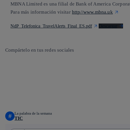
MBNA Limited es una filial de Bank of America Corpor
Para más información visitar
http//www.mbna.uk
NdP_Telefonica_TravelAlerts_Final_ES.pdf
Descargar
Compártelo en tus redes sociales
Copiar enlace
Copiar enlace
facebook
twitter
whatsapp
linkedin
La palabra de la semana
#
TIC