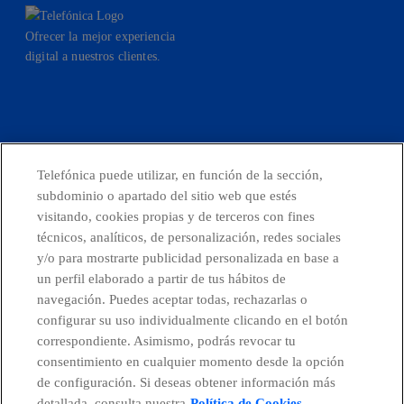
Ofrecer la mejor experiencia
digital a nuestros clientes.
facebook
linkedin
twitter
instagram
youtube
Telefónica puede utilizar, en función de la sección,
subdominio o apartado del sitio web que estés
CONTACTO
visitando, cookies propias y de terceros con fines
técnicos, analíticos, de personalización, redes sociales
y/o para mostrarte publicidad personalizada en base a
un perfil elaborado a partir de tus hábitos de
Telefónica en redes sociales
navegación. Puedes aceptar todas, rechazarlas o
configurar su uso individualmente clicando en el botón
Canal de Denuncias
correspondiente. Asimismo, podrás revocar tu
consentimiento en cualquier momento desde la opción
de configuración. Si deseas obtener información más
Centro Global Transparencia
detallada, consulta nuestra
Política de Cookies