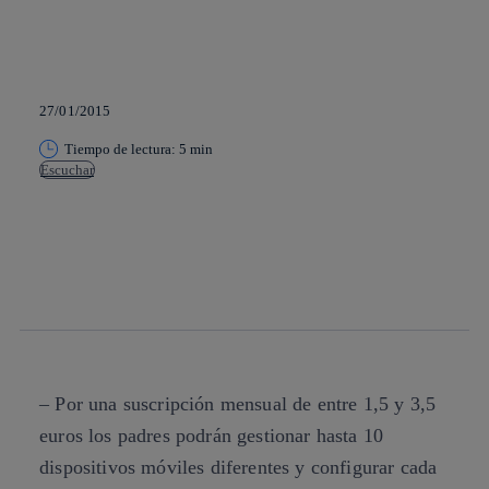
27/01/2015
Tiempo de lectura: 5 min
Escuchar
Copiar enlace
Copiar enlace
facebook
twitter
whatsapp
linkedin
– Por una suscripción mensual de entre 1,5 y 3,5
euros los padres podrán gestionar hasta 10
dispositivos móviles diferentes y configurar cada