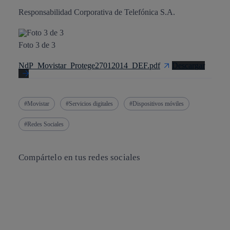
Responsabilidad Corporativa de Telefónica S.A.
Foto 3 de 3
NdP_Movistar_Protege27012014_DEF.pdf
Descargar
Movistar
Servicios digitales
Dispositivos móviles
Redes Sociales
Compártelo en tus redes sociales
Copiar enlace
Copiar enlace
facebook
twitter
whatsapp