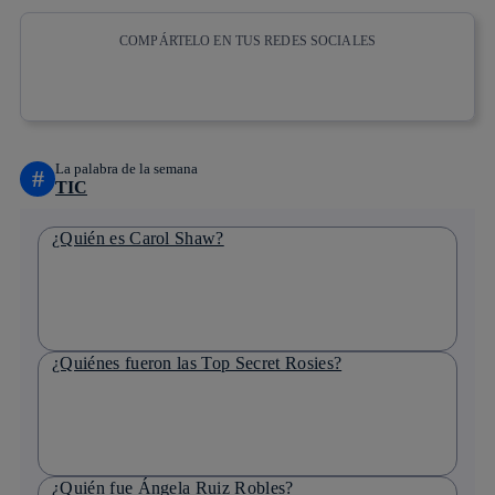
COMPÁRTELO EN TUS REDES SOCIALES
Copiar enlace
Copiar enlace
facebook
twitter
whatsapp
linkedin
La palabra de la semana
#
TIC
¿Quién es Carol Shaw?
¿Quiénes fueron las Top Secret Rosies?
¿Quién fue Ángela Ruiz Robles?