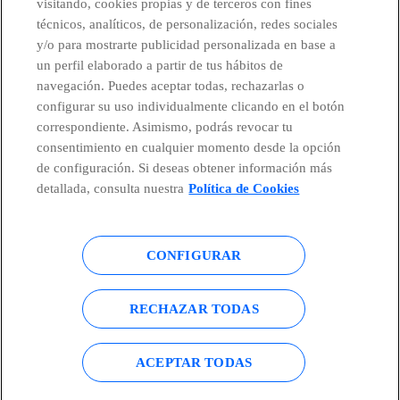
visitando, cookies propias y de terceros con fines
técnicos, analíticos, de personalización, redes sociales
Telefónica en redes sociales
y/o para mostrarte publicidad personalizada en base a
un perfil elaborado a partir de tus hábitos de
Canal de Denuncias
navegación. Puedes aceptar todas, rechazarlas o
configurar su uso individualmente clicando en el botón
correspondiente. Asimismo, podrás revocar tu
Centro Global Transparencia
consentimiento en cualquier momento desde la opción
de configuración. Si deseas obtener información más
detallada, consulta nuestra
Política de Cookies
© Telefónica S.A.
Configurar cookies
CONFIGURAR
Política de cookies
Aviso legal
Accesibilidad
Política de privacidad
RECHAZAR TODAS
Mapa del sitio
ACEPTAR TODAS