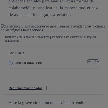
entidades sociales para analizar otras formas de
colaboración y canalizar así la manera más eficaz
de ayudar en los lugares afectados.
Telefónica y su Fundación se movilizan para ayudar a las víctimas de las trágicas
inundaciones
30/10/2024
Escuchar
Tiempo de lectura: 3 min
Copiar enlace
Copiar enlace
facebook
twitter
whatsapp
linkedin
Recursos relacionados
Ante la grave situación que están sufriendo