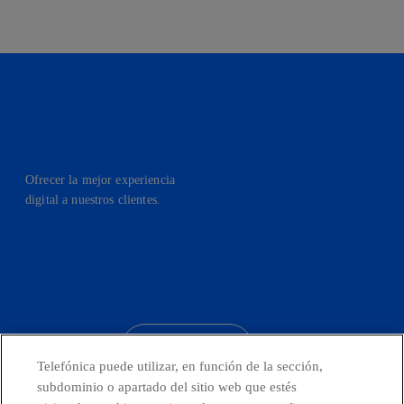
Ofrecer la mejor experiencia
digital a nuestros clientes.
facebook
linkedin
twitter
instagram
youtube
CONTACTO
Telefónica puede utilizar, en función de la sección,
subdominio o apartado del sitio web que estés