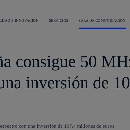
Saltar
L
al
contenido
principal
LIDAD E INNOVACIÓN
SERVICIOS
SALA DE COMUNICACIÓN
ña consigue 50 MHz
una inversión de 10
espectro con una inversión de 107,4 millones de euros