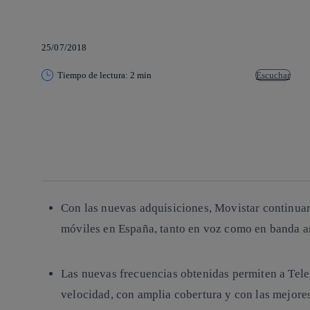
25/07/2018
Tiempo de lectura: 2 min
Escuchar
Copiar enlace
Copiar enlace
facebook
twitter
whatsapp
linkedin
Con las nuevas adquisiciones, Movistar continua
móviles en España, tanto en voz como en banda a
Las nuevas frecuencias obtenidas permiten a Telef
velocidad, con amplia cobertura y con las mejore