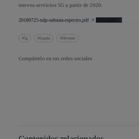
nuevos servicios 5G a partir de 2020.
20180725-ndp-subasta-espectro.pdf
Descargar
5g
España
Movistar
Compártelo en tus redes sociales
Copiar enlace
Copiar enlace
facebook
twitter
whatsapp
linkedin
Contenidos relacionados