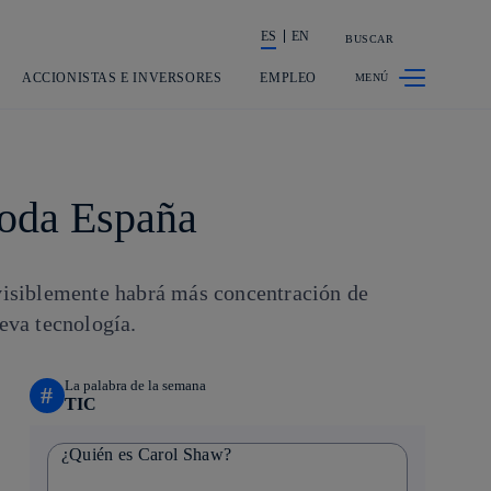
ES
EN
BUSCAR
La acción en accionistas e inversores
ACCIONISTAS E INVERSORES
EMPLEO
toda España
evisiblemente habrá más concentración de
eva tecnología.
La palabra de la semana
#
TIC
¿Quién es Carol Shaw?