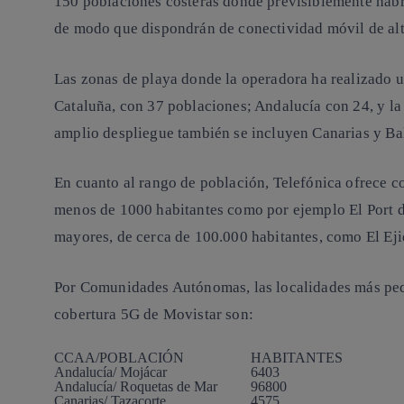
150 poblaciones costeras donde previsiblemente habr
de modo que dispondrán de conectividad móvil de alt
Las zonas de playa donde la operadora ha realizado 
Cataluña, con 37 poblaciones; Andalucía con 24, y l
amplio despliegue también se incluyen Canarias y Ba
En cuanto al rango de población, Telefónica ofrece c
menos de 1000 habitantes como por ejemplo El Port 
mayores, de cerca de 100.000 habitantes, como El Ej
Por Comunidades Autónomas, las localidades más peq
cobertura 5G de Movistar son:
CCAA/POBLACIÓN
HABITANTES
Andalucía/ Mojácar
6403
Andalucía/ Roquetas de Mar
96800
Canarias/ Tazacorte
4575