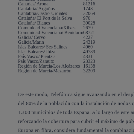
Canarias/ Arona
81216
Cantabria/ Argoños
1748
Cantabria/Castro-Urdiales
32069
Cataluña/ El Port de la Selva
970
Cataluña/ Blanes
39028
Comunidad Valenciana/Xilxes
2679
Comunidad Valenciana/ Benidorm
68721
Galicia/ Cervo
4227
Galicia/Marin
24319
Islas Baleares/ Ses Salines
4960
Islas Baleares/ Ibiza
49789
País Vasco/ Plentzia
4331
País Vasco/Zarautz
23323
Región de Murcia/Los Alcázares
16138
Región de Murcia/Mazarrón
32209
De este modo, Telefónica sigue avanzando en el desp
del 80% de la población con la instalación de nodos 
1.300 municipios de toda España. A lo largo de este 
reforzando la cobertura para cubrir el máximo de pobl
Europa en fibra, considera fundamental la combinación