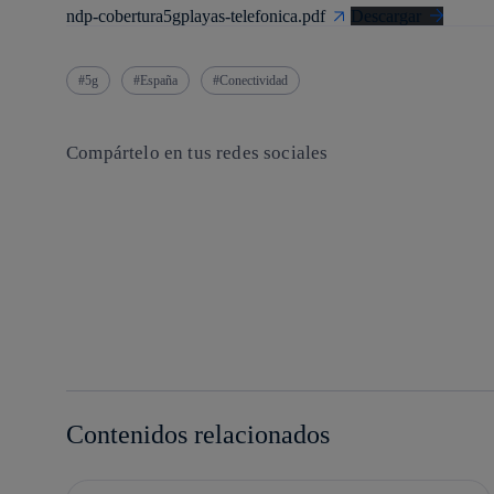
ndp-cobertura5gplayas-telefonica.pdf
Descargar
5g
España
Conectividad
Compártelo en tus redes sociales
Copiar enlace
Copiar enlace
facebook
twitter
whatsapp
linkedin
Contenidos relacionados