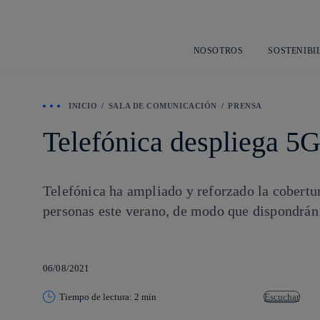
NOSOTROS
SOSTENIBI
INICIO
SALA DE COMUNICACIÓN
PRENSA
Telefónica despliega 5G
Telefónica ha ampliado y reforzado la cobertu
personas este verano, de modo que dispondrán 
06/08/2021
Tiempo de lectura: 2 min
Escuchar
Copiar enlace
Copiar enlace