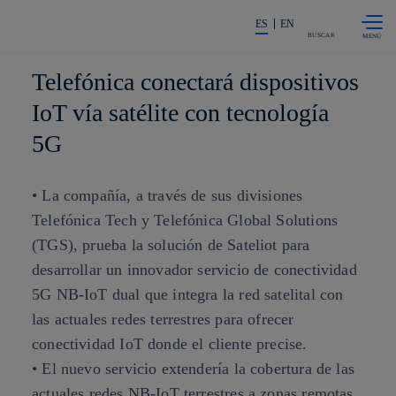
Saltar al
La acción en accionistas e invers
contenido
ES
EN
principal
BUSCAR
Telefónica conectará dispositivos
IoT vía satélite con tecnología
5G
• La compañía, a través de sus divisiones
Telefónica Tech y Telefónica Global Solutions
(TGS), prueba la solución de Sateliot para
desarrollar un innovador servicio de conectividad
5G NB-IoT dual que integra la red satelital con
las actuales redes terrestres para ofrecer
conectividad IoT donde el cliente precise.
• El nuevo servicio extendería la cobertura de las
actuales redes NB-IoT terrestres a zonas remotas