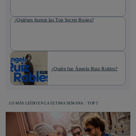
¿Quiénes fueron las Top Secret Rosies?
¿Quién fue Ángela Ruiz Robles?
LO MÁS LEÍDO EN LA ÚLTIMA SEMANA :: TOP 5