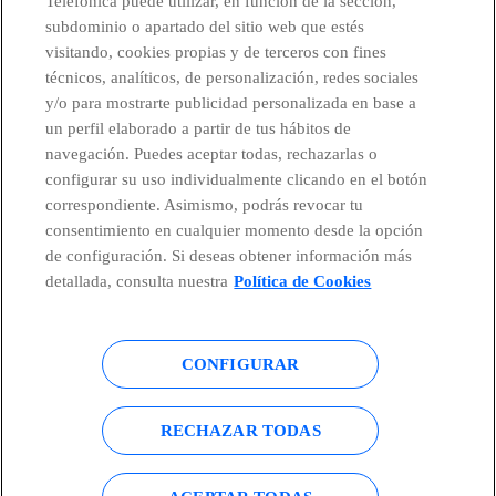
Telefónica puede utilizar, en función de la sección,
subdominio o apartado del sitio web que estés
visitando, cookies propias y de terceros con fines
técnicos, analíticos, de personalización, redes sociales
Países y Unidades emergentes
y/o para mostrarte publicidad personalizada en base a
un perfil elaborado a partir de tus hábitos de
Canal de Denuncias
navegación. Puedes aceptar todas, rechazarlas o
configurar su uso individualmente clicando en el botón
correspondiente. Asimismo, podrás revocar tu
Centro Global Transparencia
consentimiento en cualquier momento desde la opción
de configuración. Si deseas obtener información más
detallada, consulta nuestra
Política de Cookies
© Telefónica S.A.
Configurar cookies
CONFIGURAR
Política de cookies
Aviso legal
Accesibilidad
Política de privacidad
RECHAZAR TODAS
Mapa del sitio