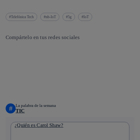
Telefónica Tech
nb-IoT
5g
IoT
Compártelo en tus redes sociales
Copiar enlace
Copiar enlace
facebook
twitter
whatsapp
linkedin
La palabra de la semana
#
TIC
¿Quién es Carol Shaw?