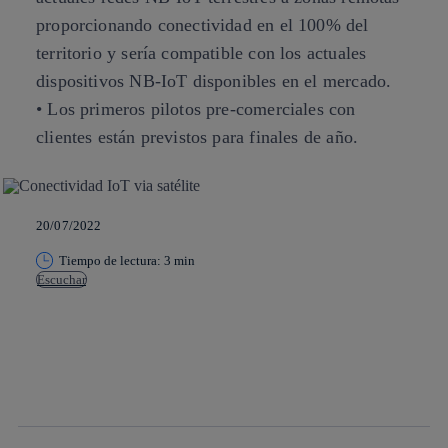
proporcionando conectividad en el 100% del
territorio y sería compatible con los actuales
dispositivos NB-IoT disponibles en el mercado.
• Los primeros pilotos pre-comerciales con
clientes están previstos para finales de año.
20/07/2022
Tiempo de lectura: 3 min
Escuchar
Copiar enlace
Copiar enlace
facebook
twitter
whatsapp
linkedin