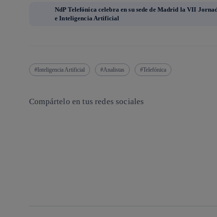
NdP Telefónica celebra en su sede de Madrid la VII Jorn
e Inteligencia Artificial
Inteligencia Artificial
Analistas
Telefónica
Compártelo en tus redes sociales
Copiar enlace
Copiar enlace
facebook
twitter
whatsapp
linkedin