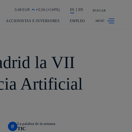
a acción en accionistas e inversores
ES
EN
BUSCAR
ACCIONISTAS E INVERSORES
EMPLEO
drid la VII
ia Artificial
La palabra de la semana
#
TIC