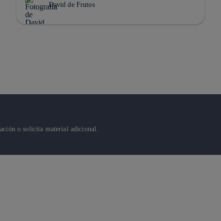
David de Frutos
ión o solicita material adicional.