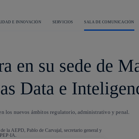
Saltar
L
al
contenido
principal
LIDAD E INNOVACIÓN
SERVICIOS
SALA DE COMUNICACIÓN
ra en su sede de Ma
s Data e Inteligenc
 en los nuevos ámbitos regulatorio, administrativo y penal.