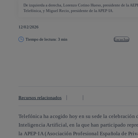
De izquierda a derecha, Lorenzo Cotino Hueso, presidente de la AEPD,
Telefónica, y Miguel Recio, presidente de la APEP·IA.
12/02/2026
Tiempo de lectura: 3 min
Escuchar
Copiar enlace
Copiar enlace
facebook
twitter
whatsapp
linkedin
Recursos relacionados
Telefónica ha acogido hoy en su sede la celebración 
Inteligencia Artificial, en la que han participado rep
la APEP·IA (Asociación Profesional Española de Priva