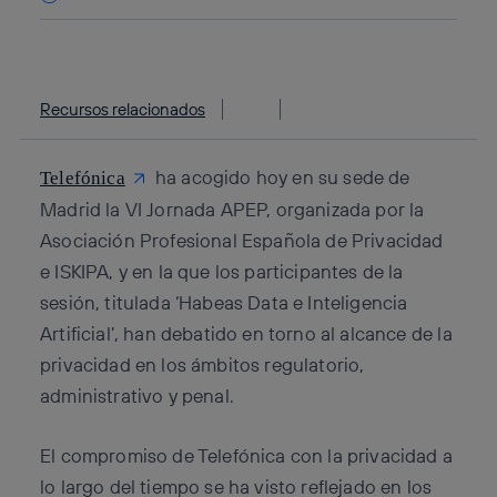
Copiar enlace
Copiar enlace
facebook
twitter
whatsapp
linkedin
Recursos relacionados
ha acogido hoy en su sede de
Telefónica
Madrid la VI Jornada APEP, organizada por la
Asociación Profesional Española de Privacidad
e ISKIPA, y en la que los participantes de la
sesión, titulada ‘Habeas Data e Inteligencia
Artificial’, han debatido en torno al alcance de la
privacidad en los ámbitos regulatorio,
administrativo y penal.
El compromiso de Telefónica con la privacidad a
lo largo del tiempo se ha visto reflejado en los