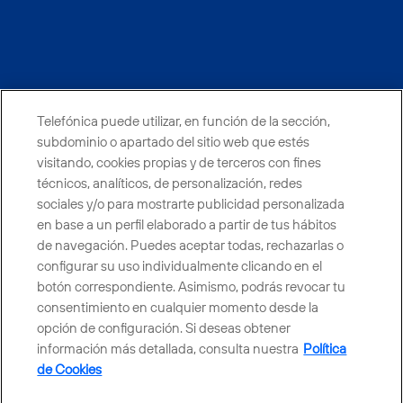
facebook
linkedin
twitter
instagram
youtube
Telefónica puede utilizar, en función de la sección,
CONTACTO
subdominio o apartado del sitio web que estés
visitando, cookies propias y de terceros con fines
técnicos, analíticos, de personalización, redes
sociales y/o para mostrarte publicidad personalizada
Telefónica en redes sociales
en base a un perfil elaborado a partir de tus hábitos
de navegación. Puedes aceptar todas, rechazarlas o
Canal de Denuncias
configurar su uso individualmente clicando en el
botón correspondiente. Asimismo, podrás revocar tu
consentimiento en cualquier momento desde la
Centro Global Transparencia
opción de configuración. Si deseas obtener
información más detallada, consulta nuestra
Política
de Cookies
© Telefónica S.A.
Configurar cookies