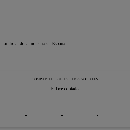
COMPÁRTELO EN TUS REDES SOCIALES
Enlace copiado.
iar enlace
iar enlace
facebook
twitter
whatsapp