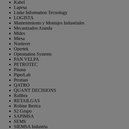
Kabel
Lapesa
Linke Information Tecnology
LOGISTA
Mantenimiento y Montajes Industriales
Mecanizados Aranda
Mides
Miesa
Norinver
Opertek
Optomation Systems
PAN VELPA
PETROTEC
Pinasa
PiperLab
Proman
QATRO
QUANT DECISIONS
Rafibra
RETAILGAS
Robine Iberica
S2 Grupo
SAPIMSA
SEMS
SIEMSA Industria