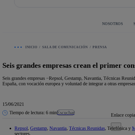
Saltar
al
contenido
principal
NOSOTROS
INICIO
SALA DE COMUNICACIÓN
PRENSA
Seis grandes empresas crean el primer conso
Seis grandes empresas −Repsol, Gestamp, Navantia, Técnicas Reunidas, 
España, con vocación europea y voluntad de integrar a otras empresas
15/06/2021
Tiempo de lectura: 6 min
Escuchar
Enlace copi
Cerrar mensa
Repsol
,
Gestamp
,
Navantia
,
Técnicas Reunidas
, Telefónica y
M
sectores.