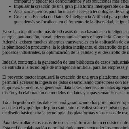
compartir y aplicar los conocimientos y las soluciones más efici
Impulsar la creación de una gran plataforma interoperable de dat
Alcanzar acuerdos para facilitar el acceso a tecnologías de va
Crear una Escuela de Datos & Inteligencia Artificial para poder i
que además se focalicen en el fomento de la diversidad, la igua
Ya se han identificado más de 60 casos de uso basados en inteligencia a
energía, automoción, naval, telecomunicaciones e ingeniería. Con ello, c
Además, existen muchas sinergias transversales en la aplicación de es
la planificación productiva, la logística inteligente, el desarrollo de
procesos industriales, la optimización de la calidad y el desarrollo de
IndesIA contempla la generación de una biblioteca de casos industrial
de entrada a la tecnología de inteligencia artificial para las empresa
El proyecto tractor impulsará la creación de una gran plataforma interop
permitirá acelerar la ingesta de datos desarrollando conectores con los
empresas. Con ellos se generarán data lakes abiertas con datos agregados
diseño y la elaboración de modelos de datos y capas semánticas estandar
Toda la gestión de los datos se hará garantizando los principios euro
accede a él y qué tipo de procesamiento se realiza sobre el mismo, gar
de diseño básico para la tecnología, las plataformas y los casos de us
Para desarrollar estos casos de uso se está formando un ecosistema de em
Esta red de colaboración permitirá rápidamente extender los conocimien