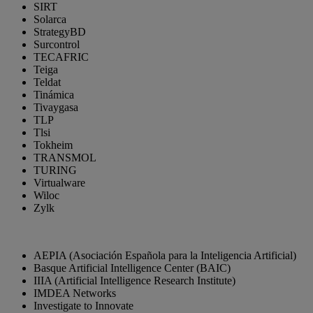
SIRT
Solarca
StrategyBD
Surcontrol
TECAFRIC
Teiga
Teldat
Tinámica
Tivaygasa
TLP
Tlsi
Tokheim
TRANSMOL
TURING
Virtualware
Wiloc
Zylk
AEPIA (Asociación Española para la Inteligencia Artificial)
Basque Artificial Intelligence Center (BAIC)
IIIA (Artificial Intelligence Research Institute)
IMDEA Networks
Investigate to Innovate