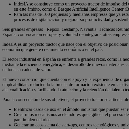
IndesIA se constituye como un proyecto tractor de impulso del us
en este ámbito, como el Basque Artificial Intelligence Center (
Para las más de 100 pequeñas y medianas empresas que ya están 
procesos de digitalización y mejorar su productividad y sostenib
Seis grandes empresas −Repsol, Gestamp, Navantia, Técnicas Reunidas, 
España, con vocación europea y voluntad de integrar a otras empresas
IndesIA es un proyecto tractor que nace con el objetivo de posicionar a
economía que genere crecimiento económico en el país.
El sector industrial en España se enfrenta a grandes retos, como la ne
mediante la eficiencia energética, el desarrollo de nuevos materiales co
en toda su cadena de valor.
El nuevo consorcio, que cuenta con el apoyo y la experiencia de organ
empleabilidad, reduciendo la brecha de formación existente en las dis
alta cualificación y facilitando la atracción y la retención del talento 
Para la consecución de sus objetivos, el proyecto tractor se articula a
Identificar casos de uso en el ámbito industrial que puedan ser r
Crear unos mecanismos aceleradores que agilicen el proceso de de
para implementarlos.
Generar un ecosistema de start-ups, centros tecnológicos y univer