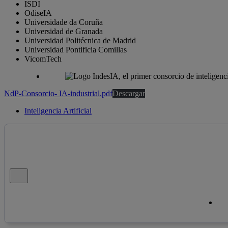
ISDI
OdiseIA
Universidade da Coruña
Universidad de Granada
Universidad Politécnica de Madrid
Universidad Pontificia Comillas
VicomTech
NdP-Consorcio- IA-industrial.pdf
Descargar
Inteligencia Artificial
Cerrar mensaje de alerta
Cop
Cop