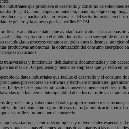
entes.
os industriales que promueva el desarrollo y consumo de soluciones de in
nguardia (IoT, 5G, cloud, supercomputación, quantum, edge computing…) 
nvolucrar y capacitar a los profesionales del sector industrial en el uso
ldad de género y la apuesta por los perfiles STEM.
rtificial y analítica de datos que ayudarán a traccionar las cadenas de v
asi cualquier proceso en el ámbito industrial será susceptible de ser mejo
tas tecnologías a procesos comunes en todas estas industrias, por ejempl
 plantas productivas autónomas, la optimización del consumo energético en
 materiales avanzados.
es transversales y funcionales, debidamente documentados y con acceso a
s y para las más de 100 pequeñas y medianas empresas que ya están en pr
erable de datos industriales que facilite el desarrollo y el consumo de s
 principales proveedores de software y hardware industriales, garantizand
, fiables y listos para ser utilizados transversalmente en el desarrollo 
izadas que faciliten la interoperabilidad de los datos de las empresas d
peos de protección y soberanía del dato, proporcionando mecanismos par
antizando un tratamiento seguro de esos datos (anonimización, etc). La s
o que desarrolle y promocione el consorcio.
presas, start ups, centros tecnológicos y universidades especializadas en
tos y prácticas más eficientes, además de adaptarlos a las necesidades 