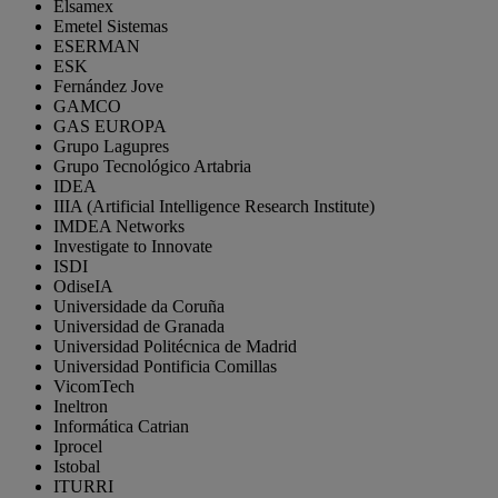
Elsamex
Emetel Sistemas
ESERMAN
ESK
Fernández Jove
GAMCO
GAS EUROPA
Grupo Lagupres
Grupo Tecnológico Artabria
IDEA
IIIA (Artificial Intelligence Research Institute)
IMDEA Networks
Investigate to Innovate
ISDI
OdiseIA
Universidade da Coruña
Universidad de Granada
Universidad Politécnica de Madrid
Universidad Pontificia Comillas
VicomTech
Ineltron
Informática Catrian
Iprocel
Istobal
ITURRI