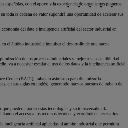
Copiar enlace
Copiar enlace
facebook
twitter
whatsapp
linked
iales españolas, con el apoyo y la experiencia de organismos pioneros
 en toda la cadena de valor supondrá una oportunidad de acelerar sus
nomía del dato e inteligencia artificial del sector industrial en
l en el ámbito industrial e impulsar el desarrollo de una nueva
timización de los procesos industriales y mejorar la sostenibilidad
, va a necesitar escalar el uso de los datos y la inteligencia artificial
ence Center (BAIC), trabajará asimismo para dinamizar la
as, en sus siglas en inglés), generando nuevos puestos de trabajo de
or que pueden aportar estas tecnologías y su transversalidad.
cilitando el acceso a los recursos técnicos y económicos necesarios
 inteligencia artificial aplicadas al ámbito industrial que permitirá