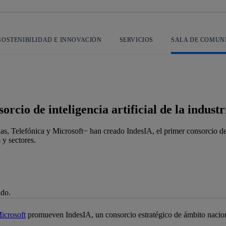
SOSTENIBILIDAD E INNOVACIÓN
SERVICIOS
SALA DE COMUN
rcio de inteligencia artificial de la indust
Telefónica y Microsoft− han creado IndesIA, el primer consorcio de eco
 y sectores.
ado.
je de alerta
icrosoft
promueven IndesIA, un consorcio estratégico de ámbito naciona