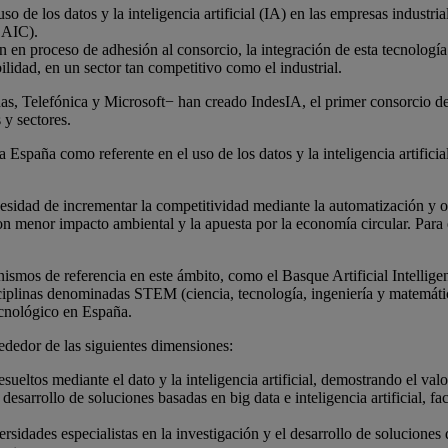
o de los datos y la inteligencia artificial (IA) en las empresas industr
BAIC).
en proceso de adhesión al consorcio, la integración de esta tecnología
ilidad, en un sector tan competitivo como el industrial.
Telefónica y Microsoft− han creado IndesIA, el primer consorcio de eco
 y sectores.
 España como referente en el uso de los datos y la inteligencia artificia
cesidad de incrementar la competitividad mediante la automatización y op
n menor impacto ambiental y la apuesta por la economía circular. Para ello
ismos de referencia en este ámbito, como el Basque Artificial Intellig
ciplinas denominadas STEM (ciencia, tecnología, ingeniería y matemátic
tecnológico en España.
lrededor de las siguientes dimensiones:
esueltos mediante el dato y la inteligencia artificial, demostrando el val
sarrollo de soluciones basadas en big data e inteligencia artificial, fa
sidades especialistas en la investigación y el desarrollo de soluciones de