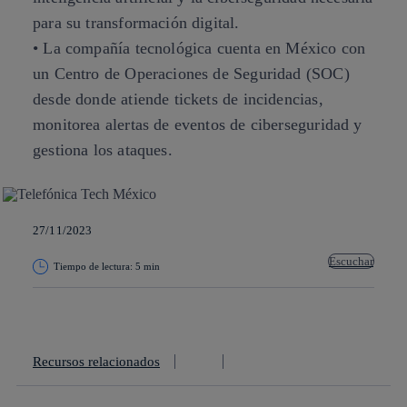
para su transformación digital.
• La compañía tecnológica cuenta en México con
un Centro de Operaciones de Seguridad (SOC)
desde donde atiende tickets de incidencias,
monitorea alertas de eventos de ciberseguridad y
gestiona los ataques.
27/11/2023
Escuchar
Tiempo de lectura: 5 min
Copiar enlace
Copiar enlace
facebook
twitter
whatsapp
linkedin
Recursos relacionados