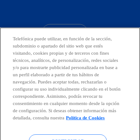
facebook
linkedin
twitter
instagram
youtube
CONTACTO
Telefónica puede utilizar, en función de la sección,
subdominio o apartado del sitio web que estés
visitando, cookies propias y de terceros con fines
técnicos, analíticos, de personalización, redes sociales
Telefónica en redes sociales
y/o para mostrarte publicidad personalizada en base a
un perfil elaborado a partir de tus hábitos de
Canal de Denuncias
navegación. Puedes aceptar todas, rechazarlas o
configurar su uso individualmente clicando en el botón
correspondiente. Asimismo, podrás revocar tu
Centro Global Transparencia
consentimiento en cualquier momento desde la opción
de configuración. Si deseas obtener información más
detallada, consulta nuestra
Política de Cookies
© Telefónica S.A.
Configurar cookies