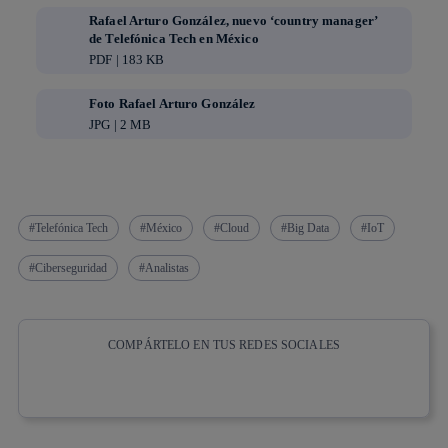
Rafael Arturo González, nuevo ‘country manager’
de Telefónica Tech en México
PDF | 183 KB
Foto Rafael Arturo González
JPG | 2 MB
Telefónica Tech
México
Cloud
Big Data
IoT
Ciberseguridad
Analistas
COMPÁRTELO EN TUS REDES SOCIALES
Copiar enlace
Copiar enlace
facebook
twitter
whatsapp
linkedin