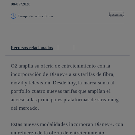
08/07/2026
Escuchar
Tiempo de lectura: 3 min
Copiar enlace
Copiar enlace
facebook
twitter
whatsapp
linkedin
Recursos relacionados
O2 amplía su oferta de entretenimiento con la
incorporación de Disney+ a sus tarifas de fibra,
móvil y televisión. Desde hoy, la marca suma al
portfolio cuatro nuevas tarifas que amplían el
acceso a las principales plataformas de streaming
del mercado.
Estas nuevas modalidades incorporan Disney+, con
un refuerzo de la oferta de entretenimiento