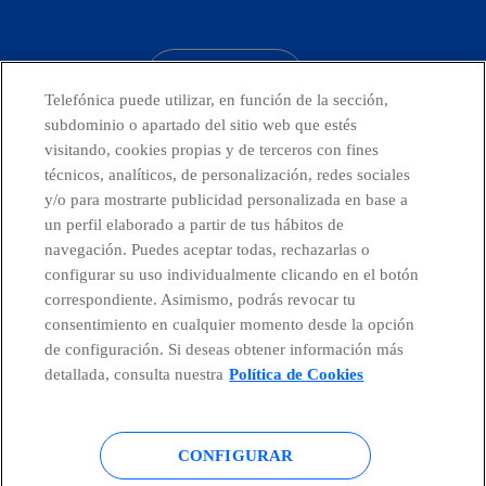
facebook
linkedin
twitter
instagram
youtube
CONTACTO
Telefónica puede utilizar, en función de la sección,
subdominio o apartado del sitio web que estés
visitando, cookies propias y de terceros con fines
técnicos, analíticos, de personalización, redes sociales
Telefónica en redes sociales
y/o para mostrarte publicidad personalizada en base a
un perfil elaborado a partir de tus hábitos de
Canal de Denuncias
navegación. Puedes aceptar todas, rechazarlas o
configurar su uso individualmente clicando en el botón
correspondiente. Asimismo, podrás revocar tu
Centro Global Transparencia
consentimiento en cualquier momento desde la opción
de configuración. Si deseas obtener información más
detallada, consulta nuestra
Política de Cookies
© Telefónica S.A.
Configurar cookies
CONFIGURAR
Política de cookies
Aviso legal