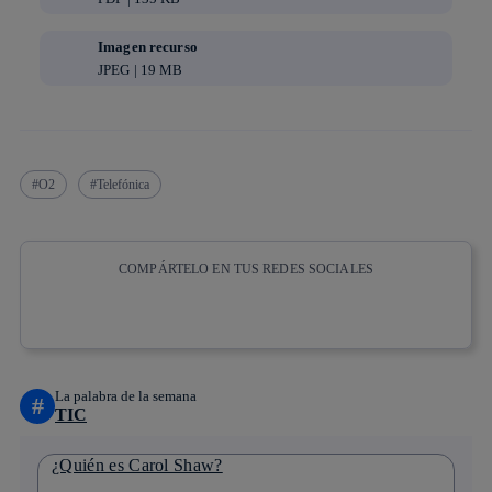
Imagen recurso
JPEG | 19 MB
O2
Telefónica
COMPÁRTELO EN TUS REDES SOCIALES
Copiar enlace
Copiar enlace
facebook
twitter
whatsapp
linkedin
La palabra de la semana
#
TIC
¿Quién es Carol Shaw?