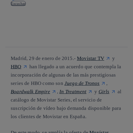
Escuchar
Copiar enlace
Copiar enlace
facebook
twitter
whatsapp
linkedin
Madrid, 29 de enero de 2015.-
Movistar TV
y
HBO
han llegado a un acuerdo que contempla la
incorporación de algunas de las más prestigiosas
series de HBO como son
Juego de Tronos
,
Boardwalk Empire
,
In Treatment
y
Girls
al
catálogo de Movistar Series, el servicio de
suscripción de vídeo bajo demanda disponible para
los clientes de Movistar en España.
De este modo, se amplía la oferta de
Movistar