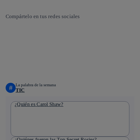
Compártelo en tus redes sociales
Copiar enlace
Copiar enlace
facebook
twitter
whatsapp
linkedin
La palabra de la semana
#
TIC
¿Quién es Carol Shaw?
¿Quiénes fueron las Top Secret Rosies?