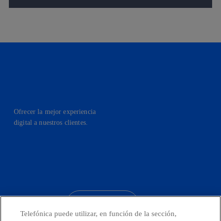
Ofrecer la mejor experiencia
digital a nuestros clientes.
facebook
linkedin
twitter
instagram
youtube
CONTACTO
Telefónica puede utilizar, en función de la sección,