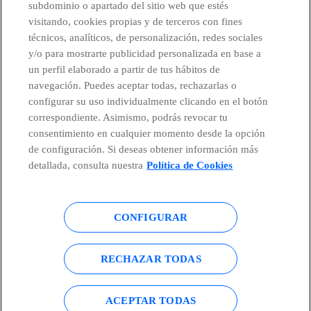
subdominio o apartado del sitio web que estés
visitando, cookies propias y de terceros con fines
técnicos, analíticos, de personalización, redes sociales
Telefónica en redes sociales
y/o para mostrarte publicidad personalizada en base a
un perfil elaborado a partir de tus hábitos de
Canal de Denuncias
navegación. Puedes aceptar todas, rechazarlas o
configurar su uso individualmente clicando en el botón
correspondiente. Asimismo, podrás revocar tu
Centro Global Transparencia
consentimiento en cualquier momento desde la opción
de configuración. Si deseas obtener información más
detallada, consulta nuestra
Política de Cookies
© Telefónica S.A.
Configurar cookies
CONFIGURAR
Política de cookies
Aviso legal
Accesibilidad
Política de privacidad
RECHAZAR TODAS
Mapa del sitio
ACEPTAR TODAS