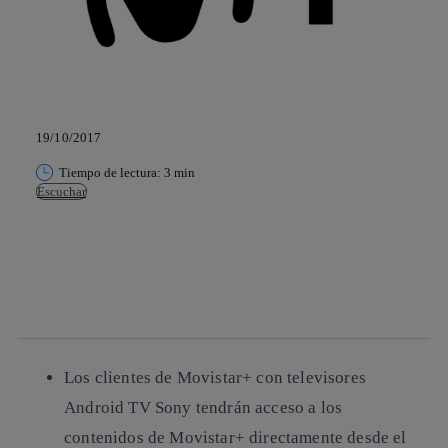
19/10/2017
Tiempo de lectura: 3 min
Escuchar
Copiar enlace
Copiar enlace
facebook
twitter
whatsapp
linkedin
Los clientes de Movistar+ con televisores
Android TV Sony tendrán acceso a los
contenidos de Movistar+ directamente desde el