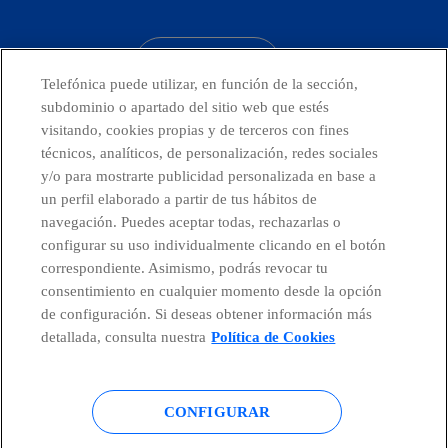
CONTACTO
Telefónica puede utilizar, en función de la sección,
subdominio o apartado del sitio web que estés
visitando, cookies propias y de terceros con fines
técnicos, analíticos, de personalización, redes sociales
Telefónica en redes sociales
y/o para mostrarte publicidad personalizada en base a
un perfil elaborado a partir de tus hábitos de
Canal de Denuncias
navegación. Puedes aceptar todas, rechazarlas o
configurar su uso individualmente clicando en el botón
correspondiente. Asimismo, podrás revocar tu
Centro Global Transparencia
consentimiento en cualquier momento desde la opción
de configuración. Si deseas obtener información más
detallada, consulta nuestra
Política de Cookies
© Telefónica S.A.
Configurar cookies
CONFIGURAR
Política de cookies
Aviso legal