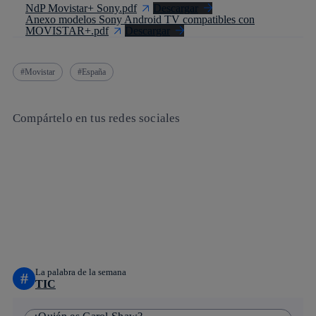
NdP Movistar+ Sony.pdf
Descargar
Anexo modelos Sony Android TV compatibles con
MOVISTAR+.pdf
Descargar
Movistar
España
Compártelo en tus redes sociales
Copiar enlace
Copiar enlace
facebook
twitter
whatsapp
linkedin
La palabra de la semana
#
TIC