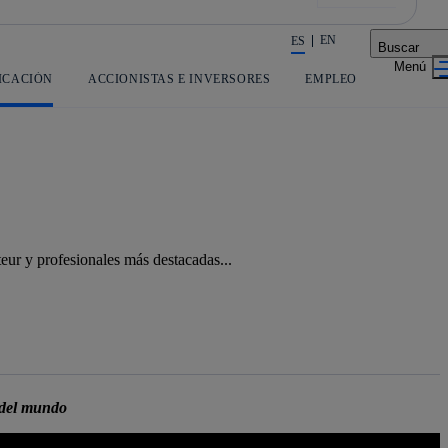
EN
ES
Buscar
La acción en accionistas e invers
ICACIÓN
ACCIONISTAS E INVERSORES
EMPLEO
ur y profesionales más destacadas...
 del mundo
Copiar enlace
Copiar enlace
facebook
twitter
whatsapp
linked