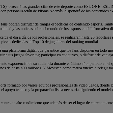
PTV y DTS), ofrecerá las grandes citas de este deporte como ESL O
o con personalización de idioma Además, dispondrá de los contenidos exc
 fans podrán disfrutar de franjas específicas de contenido esports. Tam
tualidad y las noticias sobre el mundo de los esports en el Informativo d
ca el día a día de los profesionales, se realizarán hasta 20 reportajes
 piezas dedicadas al Top 10 de jugadores del ranking mundial.
á una plataforma digital que garantice que los fans disponen en todo mo
rir sus juegos favoritos; participar en concursos, o disfrutar de ventaja
ento exponencial de su audiencia durante el último año, período en el q
años de hasta 490 millones. Y Movistar, como marca vuelve a “elegir to
rts formado por varios equipos profesionales de videojuegos, donde los
o el apoyo técnico y la preparación física necesaria, siguiendo el model
 centro de alto rendimiento que además de ser el lugar de entrenamiento