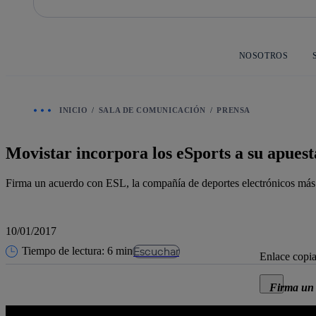
Saltar
al
contenido
principal
NOSOTROS
INICIO
SALA DE COMUNICACIÓN
PRENSA
Movistar incorpora los eSports a su apuest
Firma un acuerdo con ESL, la compañía de deportes electrónicos más 
10/01/2017
Escuchar
Tiempo de lectura: 6 min
Enlace copi
Cerrar mensa
Firma un 