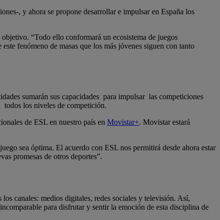
iones-, y ahora se propone desarrollar e impulsar en España los
u objetivo. “Todo ello conformará un ecosistema de juegos
 de este fenómeno de masas que los más jóvenes siguen con tanto
 entidades sumarán sus capacidades para impulsar las competiciones
a todos los niveles de competición.
acionales de ESL en nuestro país en
Movistar+
. Movistar estará
e juego sea óptima. El acuerdo con ESL nos permitirá desde ahora estar
evas promesas de otros deportes”.
os canales: medios digitales, redes sociales y televisión. Así,
ncomparable para disfrutar y sentir la emoción de esta disciplina de