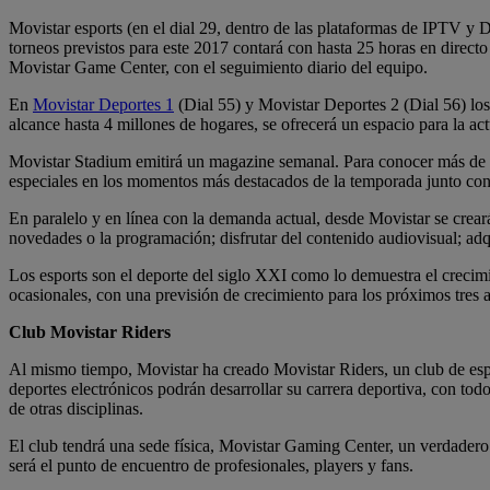
Movistar esports (en el dial 29, dentro de las plataformas de I
torneos previstos para este 2017 contará con hasta 25 horas en direct
Movistar Game Center, con el seguimiento diario del equipo.
En
Movistar Deportes 1
(Dial 55) y Movistar Deportes 2 (Dial 56) los
alcance hasta 4 millones de hogares, se ofrecerá un espacio para la ac
Movistar Stadium emitirá un magazine semanal. Para conocer más de cer
especiales en los momentos más destacados de la temporada junto con
En paralelo y en línea con la demanda actual, desde Movistar se crear
novedades o la programación; disfrutar del contenido audiovisual; adqui
Los esports son el deporte del siglo XXI como lo demuestra el crecimi
ocasionales, con una previsión de crecimiento para los próximos tres 
Club Movistar Riders
Al mismo tiempo, Movistar ha creado Movistar Riders, un club de espo
deportes electrónicos podrán desarrollar su carrera deportiva, con tod
de otras disciplinas.
El club tendrá una sede física, Movistar Gaming Center, un verdadero
será el punto de encuentro de profesionales, players y fans.