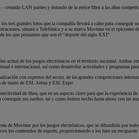
 – creando LAN parties y dotando de la mejor fibra a las altas competic
 los tres grandes hitos que la compañía llevará a cabo para conseguir s
nicaciones, situará a Telefónica y a su marca Movistar en el epicentro
 de los que pensamos que son el “deporte del siglo XXI”
pulso actual de los juegos electrónicos en el territorio nacional. Ambas
ional e internacional, así como desarrollar actividades y programas par
nalización con expertos del sector, de las grandes competiciones intern
orts de mano de ESL Arena y ESL Expo
onectividad de fibra, que es un aspecto clave para que la experiencia d
 a conseguir sus sueños, tal y como hemos hecho hasta ahora con las nu
ta de Movistar por los juegos electrónicos, que se difundirán por todos l
on los contenidos de esports, proporcionando a los fans un escaparate i