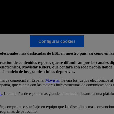
Configurar cookies
ofesionales más destacadas de ESL en nuestro país, así como en la
ación de contenidos esports, que se difundirán por los canales digi
electrónicos, Movistar Riders, que contará con sede propia dónde l
o el modelo de los grandes clubes deportivos.
marca comercial en España,
Movistar
, llevará los juegos electrónicos a
mpañía, que cuenta con las mejores infraestructuras de comunicaciones de
L
, la compañía de esports más grande del mundo; desarrolla una platafo
n, compromiso y trabajo en equipo que las disciplinas más convenciona
programas de patrocinio.