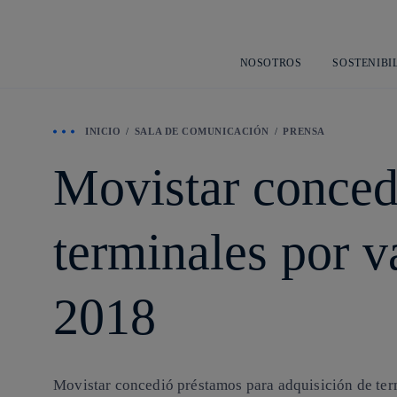
NOSOTROS
SOSTENIBI
INICIO
SALA DE COMUNICACIÓN
PRENSA
Movistar conced
terminales por v
2018
Movistar concedió préstamos para adquisición de ter