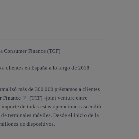
Copiar enlace
Copiar enlace
facebook
twitter
whatsapp
linkedin
ica Consumer Finance (TCF)
a clientes en España a lo largo de 2018
rmalizó más de 300.000 préstamos a clientes
r Finance
(TCF) -joint venture entre
 importe de todas estas operaciones ascendió
 de terminales móviles. Desde el inicio de la
millones de dispositivos.