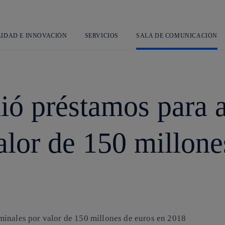
Saltar
al
contenido
principal
LIDAD E INNOVACIÓN
SERVICIOS
SALA DE COMUNICACIÓN
ió préstamos para a
alor de 150 millone
minales por valor de 150 millones de euros en 2018