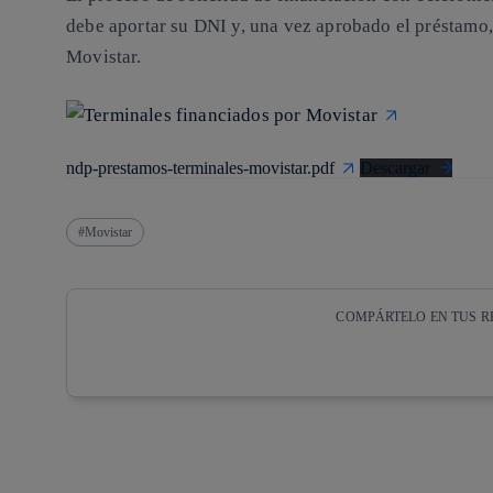
debe aportar su DNI y, una vez aprobado el préstamo
Movistar.
ndp-prestamos-terminales-movistar.pdf
Descargar
Movistar
COMPÁRTELO EN TUS R
Copiar enlace
Copiar enlace
facebook
twitter