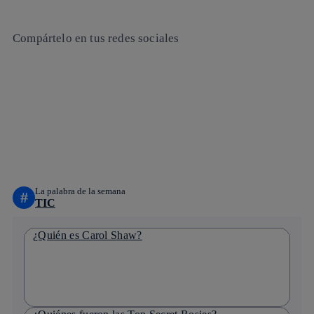
Compártelo en tus redes sociales
Copiar enlace
Copiar enlace
facebook
twitter
whatsapp
linkedin
La palabra de la semana
#
TIC
¿Quién es Carol Shaw?