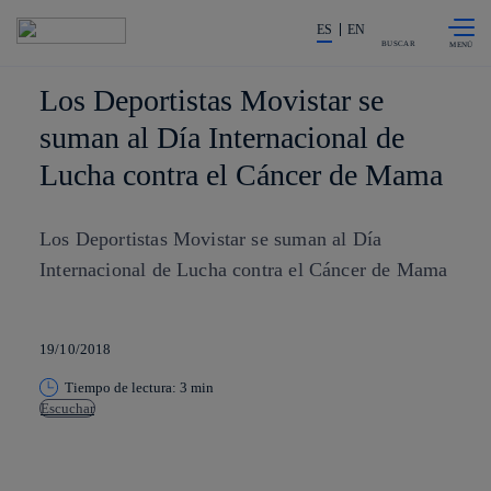
Saltar al
La acción en accionistas e invers
contenido
ES
EN
principal
BUSCAR
Los Deportistas Movistar se
suman al Día Internacional de
Lucha contra el Cáncer de Mama
Los Deportistas Movistar se suman al Día
Internacional de Lucha contra el Cáncer de Mama
19/10/2018
Tiempo de lectura: 3 min
Escuchar
Copiar enlace
Copiar enlace
facebook
twitter