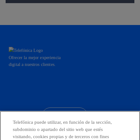
Ofrecer la mejor experiencia
digital a nuestros clientes.
facebook
linkedin
twitter
instagram
youtube
CONTACTO
Telefónica puede utilizar, en función de la sección,
subdominio o apartado del sitio web que estés
visitando, cookies propias y de terceros con fines