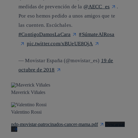
medidas de prevención de la
@AECC_es
.
Por eso hemos pedido a unos amigos que te
las cuenten. Escúchales.
#ContigoDamosLaCara
#SúmateAlRosa
pic.twitter.com/xBUeUE8OjA
— Movistar España (@movistar_es)
19 de
octubre de 2018
Maverick Viñales
Valentino Rossi
ndp-movistar-patrocinados-cancer-mama.pdf
Descargar