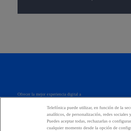
Ofrecer la mejor experiencia digital a
nuestros clientes.
Telefónica puede utilizar, en función de la se
analíticos, de personalización, redes sociales
Puedes aceptar todas, rechazarlas o configura
Países y Unidades emergentes
Canal de De
cualquier momento desde la opción de configu