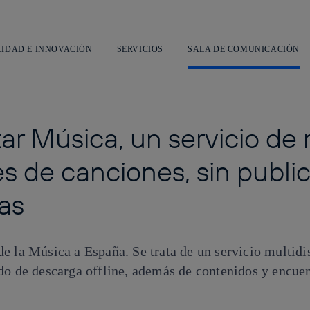
Saltar
al
contenido
principal
LIDAD E INNOVACIÓN
SERVICIOS
SALA DE COMUNICACIÓN
ar Música, un servicio de
s de canciones, sin publi
tas
e la Música a España. Se trata de un servicio multidi
o de descarga offline, además de contenidos y encuent