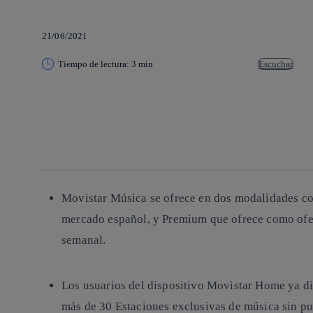
21/06/2021
Tiempo de lectura: 3 min
Escuchar
Copiar enlace
Copiar enlace
facebook
twitter
whatsapp
linkedin
Movistar Música se ofrece en dos modalidades como
mercado español, y Premium que ofrece como ofert
semanal.
Los usuarios del dispositivo Movistar Home ya di
más de 30 Estaciones exclusivas de música sin pub