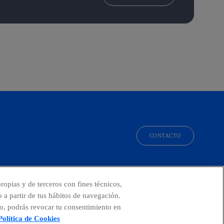
CONTACTO
facebook
linkedin
twitter
instagram
youtube
ropias y de terceros con fines técnicos,
o a partir de tus hábitos de navegación.
o, podrás revocar tu consentimiento en
Política de Cookies