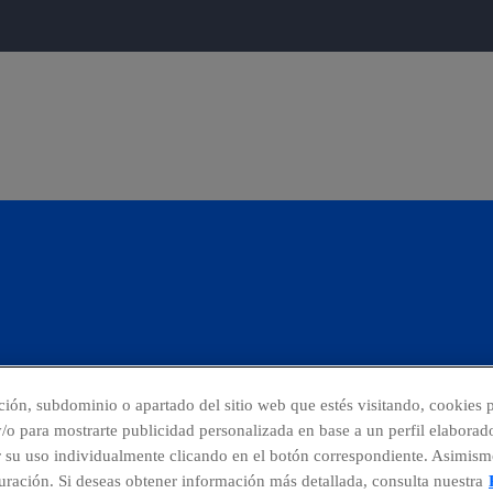
cción, subdominio o apartado del sitio web que estés visitando, cookies p
 y/o para mostrarte publicidad personalizada en base a un perfil elaborad
r su uso individualmente clicando en el botón correspondiente. Asimism
nuncias
Centro Global Transparencia
ración. Si deseas obtener información más detallada, consulta nuestra