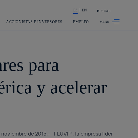
ES
EN
BUSCAR
La acción en accionistas e inversor
ACCIONISTAS E INVERSORES
EMPLEO
res para
rica y acelerar
 noviembre de 2015.- FLUVIP , la empresa líder