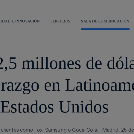
Saltar
al
contenido
principal
LIDAD E INNOVACIÓN
SERVICIOS
SALA DE COMUNICACIÓN
,5 millones de dóla
derazgo en Latinoamé
 Estados Unidos
n clientes como Fox, Samsung o Coca-Cola. Madrid, 25 de