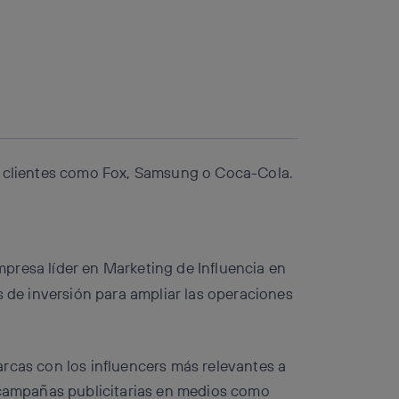
Copiar enlace
Copiar enlace
facebook
twitter
whatsapp
linkedin
n clientes como Fox, Samsung o Coca-Cola.
empresa líder en Marketing de Influencia en
s de inversión para ampliar las operaciones
rcas con los influencers más relevantes a
r campañas publicitarias en medios como