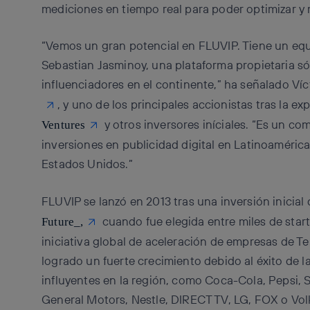
mediciones en tiempo real para poder optimizar y
“Vemos un gran potencial en FLUVIP. Tiene un equ
Sebastian Jasminoy, una plataforma propietaria s
influenciadores en el continente,” ha señalado Ví
, y uno de los principales accionistas tras la 
y otros inversores iníciales. “Es un c
Ventures
inversiones en publicidad digital en Latinoaméric
Estados Unidos.”
FLUVIP se lanzó en 2013 tras una inversión inicia
cuando fue elegida entre miles de star
Future_,
iniciativa global de aceleración de empresas de T
logrado un fuerte crecimiento debido al éxito de 
influyentes en la región, como Coca-Cola, Pepsi, 
General Motors, Nestle, DIRECT TV, LG, FOX o Vol