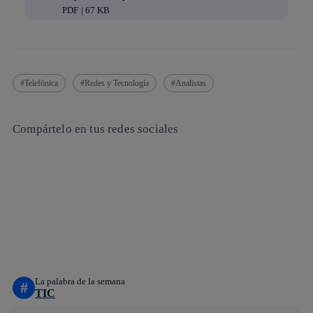
PDF | 67 KB
Telefónica
Redes y Tecnología
Analistas
Compártelo en tus redes sociales
Copiar enlace
Copiar enlace
facebook
twitter
whatsapp
linkedin
La palabra de la semana
#
TIC