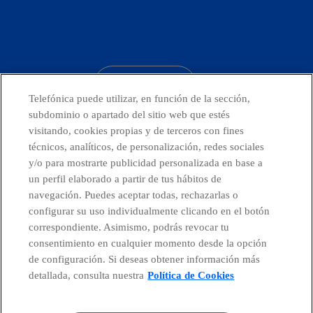
facebook
linkedin
twitter
instagram
youtube
CONTACTO
Telefónica puede utilizar, en función de la sección,
subdominio o apartado del sitio web que estés
visitando, cookies propias y de terceros con fines
técnicos, analíticos, de personalización, redes sociales
Telefónica en redes sociales
y/o para mostrarte publicidad personalizada en base a
un perfil elaborado a partir de tus hábitos de
Canal de Denuncias
navegación. Puedes aceptar todas, rechazarlas o
configurar su uso individualmente clicando en el botón
correspondiente. Asimismo, podrás revocar tu
Centro Global Transparencia
consentimiento en cualquier momento desde la opción
de configuración. Si deseas obtener información más
detallada, consulta nuestra
Política de Cookies
© Telefónica S.A.
Configurar cookies