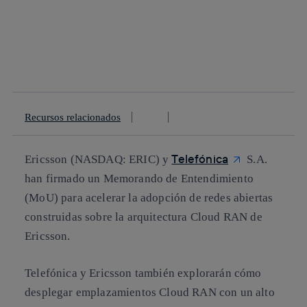
Copiar enlace
Copiar enlace
facebook
twitter
whatsapp
linkedin
Recursos relacionados
Telefónica
Ericsson (NASDAQ: ERIC) y
S.A.
han firmado un Memorando de Entendimiento
(MoU) para acelerar la adopción de redes abiertas
construidas sobre la arquitectura Cloud RAN de
Ericsson.
Telefónica y Ericsson también explorarán cómo
desplegar emplazamientos Cloud RAN con un alto