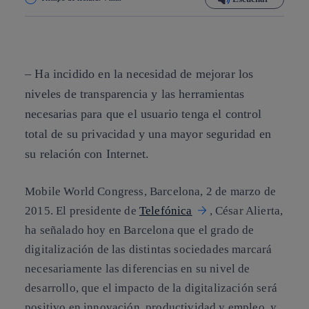
Copiar enlace
Copiar enlace
facebook
twitter
whatsapp
linkedin
– Ha incidido en la necesidad de mejorar los
niveles de transparencia y las herramientas
necesarias para que el usuario tenga el control
total de su privacidad y una mayor seguridad en
su relación con Internet.
Mobile World Congress, Barcelona, 2 de marzo de
2015.
El presidente de
Telefónica
, César Alierta,
ha señalado hoy en Barcelona que el grado de
digitalización de las distintas sociedades marcará
necesariamente las diferencias en su nivel de
desarrollo, que el impacto de la digitalización será
positivo en innovación, productividad y empleo, y