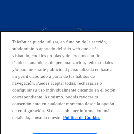
facebook
linkedin
twitter
instagram
youtube
CONTACTO
Telefónica puede utilizar, en función de la sección,
subdominio o apartado del sitio web que estés
visitando, cookies propias y de terceros con fines
técnicos, analíticos, de personalización, redes sociales
Países y Unidades emergentes
y/o para mostrarte publicidad personalizada en base a
un perfil elaborado a partir de tus hábitos de
Canal de Denuncias
navegación. Puedes aceptar todas, rechazarlas o
configurar su uso individualmente clicando en el botón
correspondiente. Asimismo, podrás revocar tu
Centro Global Transparencia
consentimiento en cualquier momento desde la opción
de configuración. Si deseas obtener información más
detallada, consulta nuestra
Política de Cookies
© Telefónica S.A.
Configurar cookies