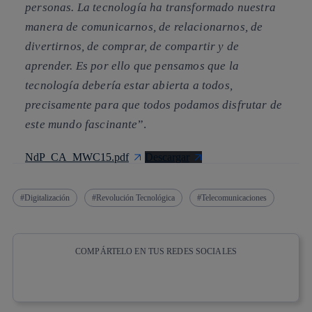
personas. La tecnología ha transformado nuestra
manera de comunicarnos, de relacionarnos, de
divertirnos, de comprar, de compartir y de
aprender. Es por ello que pensamos que la
tecnología debería estar abierta a todos,
precisamente para que todos podamos disfrutar de
este mundo fascinante
”.
NdP_CA_MWC15.pdf
Descargar
Digitalización
Revolución Tecnológica
Telecomunicaciones
COMPÁRTELO EN TUS REDES SOCIALES
Copiar enlace
Copiar enlace
facebook
twitter
whatsapp
linkedin