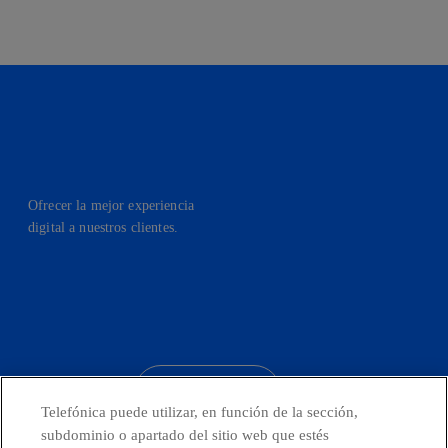
Ofrecer la mejor experiencia
digital a nuestros clientes.
facebook
linkedin
twitter
instagram
youtube
CONTACTO
Telefónica puede utilizar, en función de la sección,
subdominio o apartado del sitio web que estés