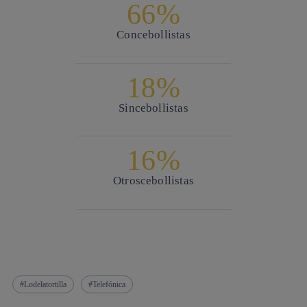
66%
Con
cebollistas
18%
Sin
cebollistas
16%
Otros
cebollistas
Lodelatortilla
Telefónica