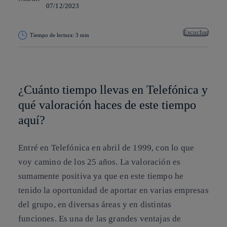
07/12/2023
Escuchar
Tiempo de lectura: 3 min
Copiar enlace
Copiar enlace
facebook
twitter
whatsapp
linkedin
¿Cuánto tiempo llevas en Telefónica y
qué valoración haces de este tiempo
aquí?
Entré en Telefónica en abril de 1999, con lo que
voy camino de los 25 años. La valoración es
sumamente positiva ya que en este tiempo he
tenido la oportunidad de aportar en varias empresas
del grupo, en diversas áreas y en distintas
funciones. Es una de las grandes ventajas de