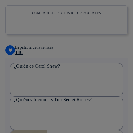
COMPÁRTELO EN TUS REDES SOCIALES
Copiar enlace
Copiar enlace
facebook
twitter
whatsapp
linkedin
La palabra de la semana
#
TIC
¿Quién es Carol Shaw?
¿Quiénes fueron las Top Secret Rosies?