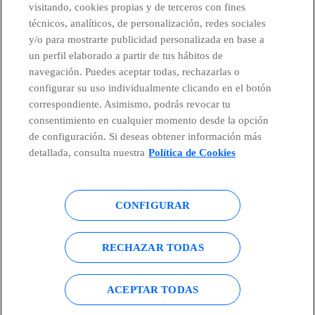
visitando, cookies propias y de terceros con fines
técnicos, analíticos, de personalización, redes sociales
Telefónica en redes sociales
y/o para mostrarte publicidad personalizada en base a
un perfil elaborado a partir de tus hábitos de
Canal de Denuncias
navegación. Puedes aceptar todas, rechazarlas o
configurar su uso individualmente clicando en el botón
correspondiente. Asimismo, podrás revocar tu
Centro Global Transparencia
consentimiento en cualquier momento desde la opción
de configuración. Si deseas obtener información más
detallada, consulta nuestra
Política de Cookies
© Telefónica S.A.
Configurar cookies
CONFIGURAR
Política de cookies
Aviso legal
Accesibilidad
Política de privacidad
RECHAZAR TODAS
Mapa del sitio
ACEPTAR TODAS