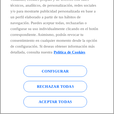
técnicos, analíticos, de personalización, redes sociales
BLOG
Entrevistas 101
06/10/2025
y/o para mostrarte publicidad personalizada en base a
un perfil elaborado a partir de tus hábitos de
Buscamos ser un socio estratégico que
navegación. Puedes aceptar todas, rechazarlas o
acompañe al cliente hacia la transformación
configurar su uso individualmente clicando en el botón
digital
correspondiente. Asimismo, podrás revocar tu
consentimiento en cualquier momento desde la opción
de configuración. Si deseas obtener información más
Rosana Fiérrez del Campo
detallada, consulta nuestra
Política de Cookies
CONFIGURAR
RECHAZAR TODAS
ACEPTAR TODAS