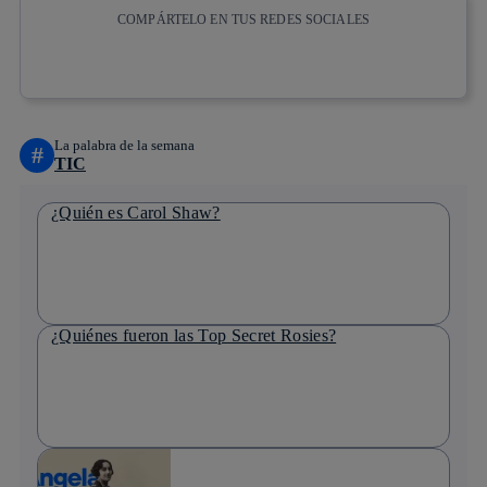
COMPÁRTELO EN TUS REDES SOCIALES
Copiar enlace
Copiar enlace
facebook
twitter
whatsapp
linkedin
La palabra de la semana
#
TIC
¿Quién es Carol Shaw?
¿Quiénes fueron las Top Secret Rosies?