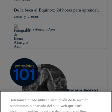
De la beca al Equinox: 24 horas para aprender,
crear y crecer
Elena Almagro Azor
Telefónica puede utilizar, en función de la sección,
subdominio o apartado del sitio web que estés
visitando, cookies propias y de terceros con fines