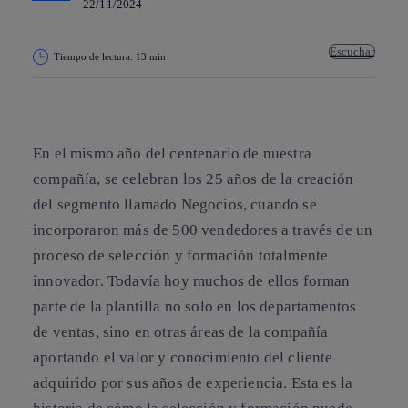
22/11/2024
Escuchar
Tiempo de lectura: 13 min
Copiar enlace
Copiar enlace
facebook
twitter
whatsapp
linkedin
En el mismo año del centenario de nuestra
compañía, se celebran los 25 años de la creación
del segmento llamado Negocios, cuando se
incorporaron más de 500 vendedores a través de un
proceso de selección y formación totalmente
innovador. Todavía hoy muchos de ellos forman
parte de la plantilla no solo en los departamentos
de ventas, sino en otras áreas de la compañía
aportando el valor y conocimiento del cliente
adquirido por sus años de experiencia. Esta es la