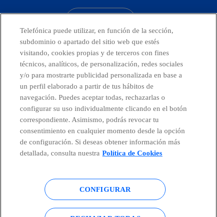
CONTACTO
Telefónica puede utilizar, en función de la sección,
subdominio o apartado del sitio web que estés
visitando, cookies propias y de terceros con fines
técnicos, analíticos, de personalización, redes sociales
Telefónica en redes sociales
y/o para mostrarte publicidad personalizada en base a
un perfil elaborado a partir de tus hábitos de
Canal de Denuncias
navegación. Puedes aceptar todas, rechazarlas o
configurar su uso individualmente clicando en el botón
correspondiente. Asimismo, podrás revocar tu
Centro Global Transparencia
consentimiento en cualquier momento desde la opción
de configuración. Si deseas obtener información más
detallada, consulta nuestra
Política de Cookies
© Telefónica S.A.
Configurar cookies
CONFIGURAR
Política de cookies
Aviso legal
Accesibilidad
Política de privacidad