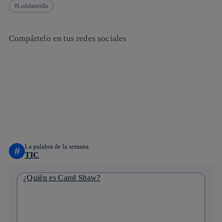
Lodelatortilla
Compártelo en tus redes sociales
Copiar enlace
Copiar enlace
facebook
twitter
whatsapp
linkedin
La palabra de la semana
#
TIC
¿Quién es Carol Shaw?