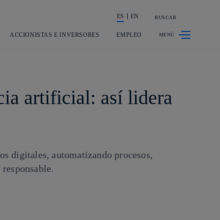
ES
EN
BUSCAR
La acción en accionistas e inversores
ACCIONISTAS E INVERSORES
EMPLEO
 artificial: así lidera
gos digitales, automatizando procesos,
 responsable.