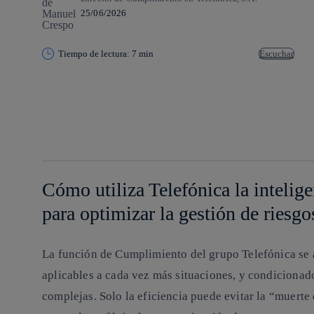
25/06/2026
Tiempo de lectura: 7 min
Escuchar
Copiar enlace
Copiar enlace
facebook
twitter
whatsapp
linkedin
Cómo utiliza Telefónica la intelige
para optimizar la gestión de riesgo
La función de Cumplimiento del grupo Telefónica se ar
aplicables a cada vez más situaciones, y condiciona
complejas. Solo la eficiencia puede evitar la “muerte 