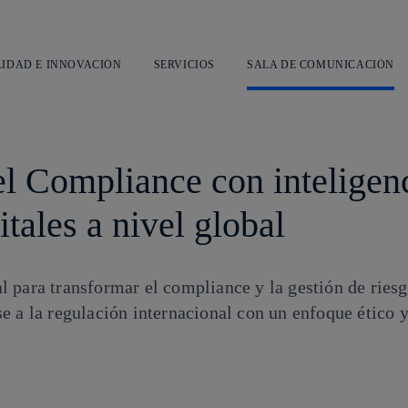
Saltar
al
contenido
principal
LIDAD E INNOVACIÓN
SERVICIOS
SALA DE COMUNICACIÓN
l Compliance con inteligencia
itales a nivel global
ial para transformar el compliance y la gestión de ries
e a la regulación internacional con un enfoque ético y