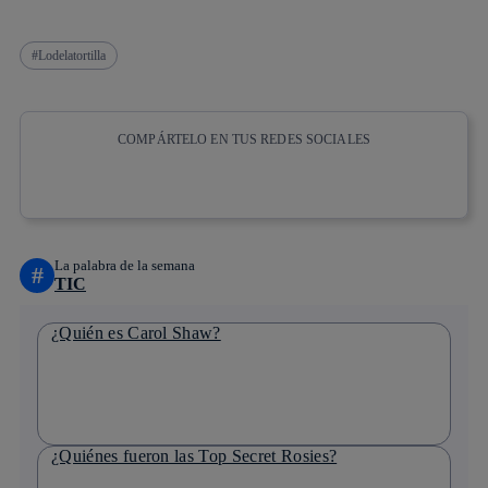
Lodelatortilla
COMPÁRTELO EN TUS REDES SOCIALES
Copiar enlace
Copiar enlace
facebook
twitter
whatsapp
linkedin
La palabra de la semana
#
TIC
¿Quién es Carol Shaw?
¿Quiénes fueron las Top Secret Rosies?