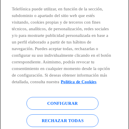
facebook
linkedin
twitter
instagram
youtube
Telefónica puede utilizar, en función de la sección,
subdominio o apartado del sitio web que estés
visitando, cookies propias y de terceros con fines
CONTACTO
técnicos, analíticos, de personalización, redes sociales
y/o para mostrarte publicidad personalizada en base a
un perfil elaborado a partir de tus hábitos de
navegación. Puedes aceptar todas, rechazarlas o
Países y Unidades emergentes
configurar su uso individualmente clicando en el botón
correspondiente. Asimismo, podrás revocar tu
Canal de Denuncias
consentimiento en cualquier momento desde la opción
de configuración. Si deseas obtener información más
detallada, consulta nuestra
Política de Cookies
Centro Global Transparencia
CONFIGURAR
© Telefónica S.A.
Configurar cookies
RECHAZAR TODAS
Política de cookies
Aviso legal