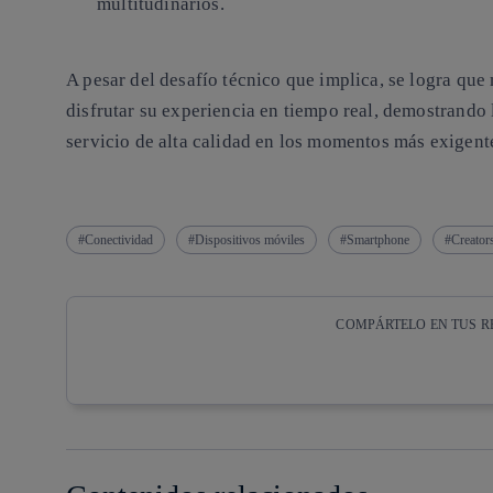
multitudinarios.
A pesar del desafío técnico que implica, se logra que
disfrutar su experiencia en tiempo real, demostrando
servicio de alta calidad en los momentos más exigent
Conectividad
Dispositivos móviles
Smartphone
Creator
COMPÁRTELO EN TUS R
Copiar enlace
Copiar enlace
facebook
twitter