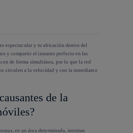
Copiar enlace
Copiar enlace
facebook
twitter
whatsapp
linkedin
o es espectacular y tu ubicación dentro del
ono y compartir el instante perfecto en las
acen de forma simultánea, por lo que la red
os circulen a la velocidad y con la inmediatez
causantes de la
móviles?
sonas, en un área determinada, intentan