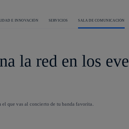
Saltar
al
contenido
principal
LIDAD E INNOVACIÓN
SERVICIOS
SALA DE COMUNICACIÓN
a la red en los ev
?
 el que vas al concierto de tu banda favorita.