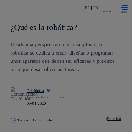
Saltar al
La acción en accionistas e invers
contenido
ES
EN
principal
BUSCAR
¿Qué es la robótica?
Desde una perspectiva multidisciplinar, la
robótica se dedica a crear, diseñar o programar
unos aparatos que deben ser eficaces y precisos
para que desarrollen sus tareas.
Telefónica
Equipo de Comunicación
05/01/2026
Escuchar
Tiempo de lectura: 3 min