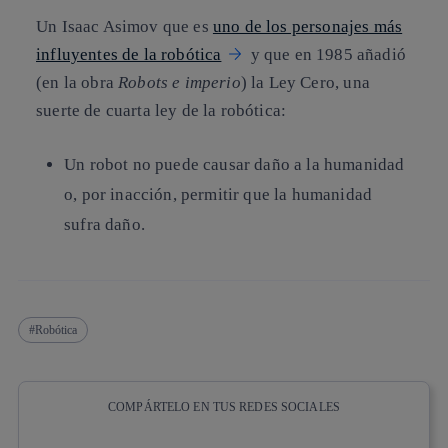
Un Isaac Asimov que es
uno de los personajes más
influyentes de la robótica
y que en 1985 añadió
(en la obra
Robots e imperio
) la Ley Cero, una
suerte de cuarta ley de la robótica:
Un robot no puede causar daño a la humanidad
o, por inacción, permitir que la humanidad
sufra daño.
Robótica
COMPÁRTELO EN TUS REDES SOCIALES
Copiar enlace
Copiar enlace
facebook
twitter
whatsapp
linkedin