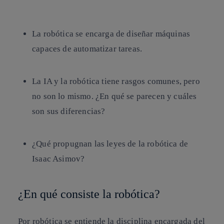
Copiar enlace
Copiar enlace
facebook
twitter
whatsapp
linkedin
La robótica se encarga de diseñar máquinas
capaces de automatizar tareas.
La IA y la robótica tiene rasgos comunes, pero
no son lo mismo. ¿En qué se parecen y cuáles
son sus diferencias?
¿Qué propugnan las leyes de la robótica de
Isaac Asimov?
¿En qué consiste la robótica?
Por robótica se entiende la disciplina encargada del