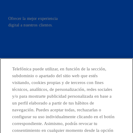
Ofrecer la mejor experiencia
digital a nuestros clientes.
facebook
linkedin
twitter
instagram
youtube
Telefónica puede utilizar, en función de la sección,
CONTACTO
subdominio o apartado del sitio web que estés
visitando, cookies propias y de terceros con fines
técnicos, analíticos, de personalización, redes sociales
y/o para mostrarte publicidad personalizada en base a
Telefónica en redes sociales
un perfil elaborado a partir de tus hábitos de
navegación. Puedes aceptar todas, rechazarlas o
configurar su uso individualmente clicando en el botón
Canal de Denuncias
correspondiente. Asimismo, podrás revocar tu
consentimiento en cualquier momento desde la opción