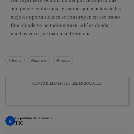
con la primera versión
, no dar por cerrado lo que
aún puede evolucionar y asumir que muchas de las
mejores oportunidades se construyen en ese
tramo
final donde ya no todos siguen
.
Ahí es donde,
muchas veces, se marca la diferencia.
How-to
Empresas
Creators
COMPÁRTELO EN TUS REDES SOCIALES
Copiar enlace
Copiar enlace
facebook
twitter
whatsapp
linkedin
La palabra de la semana
#
TIC