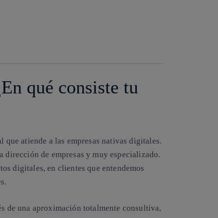
Copiar enlace
Copiar enlace
facebook
twitter
whatsapp
linkedin
¿En qué consiste tu
l que atiende a las empresas nativas digitales.
la dirección de empresas y muy especializado.
os digitales, en clientes que entendemos
s.
vés de una aproximación totalmente consultiva,