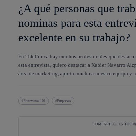
¿A qué personas que trab
nominas para esta entrev
excelente en su trabajo?
En Telefónica hay muchos profesionales que destacan
esta entrevista, quiero destacar a Xabier Navarro Aiz
área de marketing, aporta mucho a nuestro equipo y a 
Entrevistas 101
Empresas
COMPÁRTELO EN TUS R
Copiar enlace
Copiar enlace
facebook
twitter