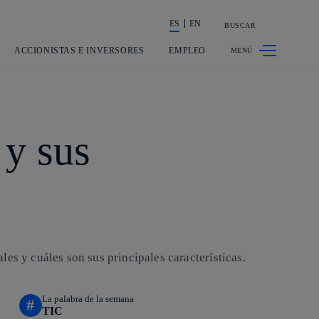
ES
EN
BUSCAR
La acción en accionistas e inversores
ACCIONISTAS E INVERSORES
EMPLEO
 y sus
es y cuáles son sus principales características.
La palabra de la semana
#
TIC