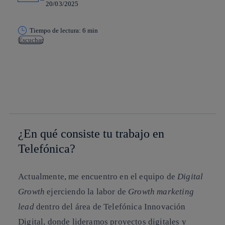
20/03/2025
Tiempo de lectura: 6 min
Escuchar
Copiar enlace
Copiar enlace
facebook
twitter
whatsapp
linkedin
¿En qué consiste tu trabajo en
Telefónica?
Actualmente, me encuentro en el equipo de
Digital
Growth
ejerciendo la labor de
Growth marketing
lead
dentro del área de Telefónica Innovación
Digital, donde lideramos proyectos digitales y