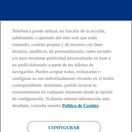
facebook
linkedin
twitter
instagram
youtube
Telefónica puede utilizar, en función de la sección,
CONTACTO
subdominio o apartado del sitio web que estés
visitando, cookies propias y de terceros con fines
técnicos, analíticos, de personalización, redes sociales
y/o para mostrarte publicidad personalizada en base a
Telefónica en redes sociales
un perfil elaborado a partir de tus hábitos de
navegación. Puedes aceptar todas, rechazarlas o
configurar su uso individualmente clicando en el botón
Canal de Denuncias
correspondiente. Asimismo, podrás revocar tu
consentimiento en cualquier momento desde la opción
Centro Global Transparencia
de configuración. Si deseas obtener información más
detallada, consulta nuestra
Política de Cookies
© Telefónica S.A.
Configurar cookies
CONFIGURAR