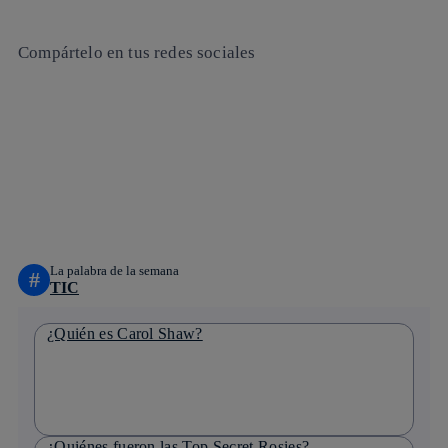
Compártelo en tus redes sociales
Copiar enlace
Copiar enlace
facebook
twitter
whatsapp
linkedin
La palabra de la semana
#
TIC
¿Quién es Carol Shaw?
¿Quiénes fueron las Top Secret Rosies?