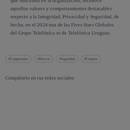
que buscamos en la organización, reconoce
aquellos valores y comportamientos destacables
respecto a la Integridad, Privacidad y Seguridad, de
hecho, en el 2024 una de las Fives Stars Globales
del Grupo Telefónica es de Telefónica Uruguay.
Compromiso
How-to
Seguridad
Creators
Compártelo en tus redes sociales
Copiar enlace
Copiar enlace
facebook
twitter
whatsapp
linkedin