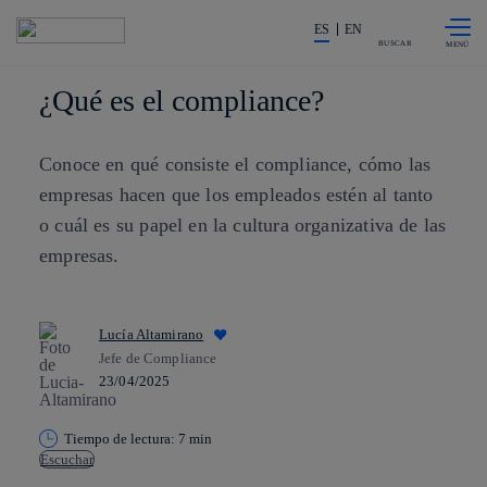
Saltar al
La acción en accionistas e invers
contenido
ES
EN
principal
BUSCAR
¿Qué es el compliance?
Conoce en qué consiste el compliance, cómo las
empresas hacen que los empleados estén al tanto
o cuál es su papel en la cultura organizativa de las
empresas.
Lucía Altamirano
Jefe de Compliance
23/04/2025
Tiempo de lectura: 7 min
Escuchar
Copiar enlace
Copiar enlace