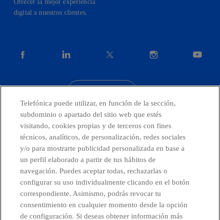
Ofrecer la mejor experiencia
digital a nuestros clientes.
facebook
linkedin
twitter
instagram
youtube
CONTACTO
Telefónica puede utilizar, en función de la sección,
subdominio o apartado del sitio web que estés
visitando, cookies propias y de terceros con fines
técnicos, analíticos, de personalización, redes sociales
Telefónica en redes sociales
y/o para mostrarte publicidad personalizada en base a
un perfil elaborado a partir de tus hábitos de
Canal de Denuncias
navegación. Puedes aceptar todas, rechazarlas o
configurar su uso individualmente clicando en el botón
correspondiente. Asimismo, podrás revocar tu
Centro Global Transparencia
consentimiento en cualquier momento desde la opción
de configuración. Si deseas obtener información más