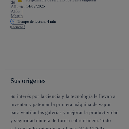
Responsable de servicio postventa empresas
14/02/2025
Tiempo de lectura: 4 min
Escuchar
Copiar enlace
Copiar enlace
facebook
twitter
whatsapp
linkedin
Sus orígenes
Su interés por la ciencia y la tecnología le llevan a
inventar y patentar la primera máquina de vapor
para ventilar las galerías y mejorar la productividad
y seguridad minera de forma sobremanera. Todo
esto un siglo antes de que James Watt (1769)