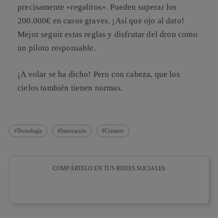
precisamente «regalitos». Pueden superar los
200.000€ en casos graves. ¡Así que ojo al dato!
Mejor seguir estas reglas y disfrutar del dron como
un piloto responsable.
¡A volar se ha dicho! Pero con cabeza, que los
cielos también tienen normas.
Tecnología
Innovación
Creators
COMPÁRTELO EN TUS REDES SOCIALES
Copiar enlace
Copiar enlace
facebook
twitter
whatsapp
linkedin