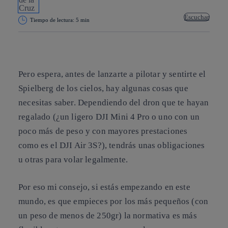
Escuchar
Tiempo de lectura: 5 min
Copiar enlace
Copiar enlace
facebook
twitter
whatsapp
linkedin
Pero espera, antes de lanzarte a pilotar y sentirte el
Spielberg de los cielos, hay algunas cosas que
necesitas saber. Dependiendo del dron que te hayan
regalado (¿un ligero DJI Mini 4 Pro o uno con un
poco más de peso y con mayores prestaciones
como es el DJI Air 3S?), tendrás unas obligaciones
u otras para volar legalmente.
Por eso mi consejo, si estás empezando en este
mundo, es que empieces por los más pequeños (con
un peso de menos de 250gr) la normativa es más