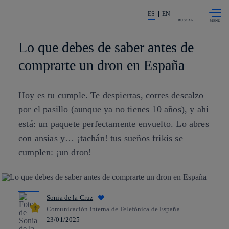
Saltar al
La acción en accionistas e invers
contenido
ES
EN
principal
BUSCAR
Lo que debes de saber antes de
comprarte un dron en España
Hoy es tu cumple. Te despiertas, corres descalzo
por el pasillo (aunque ya no tienes 10 años), y ahí
está: un paquete perfectamente envuelto. Lo abres
con ansias y… ¡tachán! tus sueños frikis se
cumplen: ¡un dron!
Sonia de la Cruz
Comunicación interna de Telefónica de España
23/01/2025