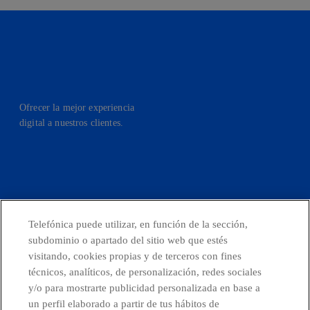
Ofrecer la mejor experiencia
digital a nuestros clientes.
facebook
linkedin
twitter
instagram
youtube
Telefónica puede utilizar, en función de la sección,
CONTACTO
subdominio o apartado del sitio web que estés
visitando, cookies propias y de terceros con fines
técnicos, analíticos, de personalización, redes sociales
y/o para mostrarte publicidad personalizada en base a
Telefónica en redes sociales
un perfil elaborado a partir de tus hábitos de