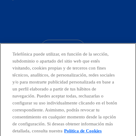
facebook
linkedin
twitter
instagram
youtube
CONTACTO
Telefónica puede utilizar, en función de la sección,
subdominio o apartado del sitio web que estés
visitando, cookies propias y de terceros con fines
técnicos, analíticos, de personalización, redes sociales
Países y Unidades emergentes
y/o para mostrarte publicidad personalizada en base a
un perfil elaborado a partir de tus hábitos de
Canal de Denuncias
navegación. Puedes aceptar todas, rechazarlas o
configurar su uso individualmente clicando en el botón
correspondiente. Asimismo, podrás revocar tu
Centro Global Transparencia
consentimiento en cualquier momento desde la opción
de configuración. Si deseas obtener información más
detallada, consulta nuestra
Política de Cookies