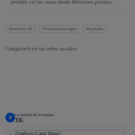
permite ver las cosas desde diferentes prismas.
Entrevistas 101
Transformación digital
Empleados
Compártelo en tus redes sociales
Copiar enlace
Copiar enlace
facebook
twitter
whatsapp
linkedin
La palabra de la semana
#
TIC
¿Quién es Carol Shaw?