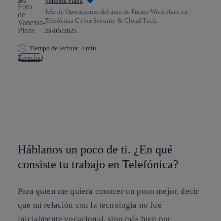
Vanessa Plaza
Jefe de Operaciones del área de Future Workplace en
Telefónica Cyber Security & Cloud Tech.
29/05/2025
Tiempo de lectura: 4 min
Escuchar
Copiar enlace
Copiar enlace
facebook
twitter
whatsapp
linkedin
Háblanos un poco de ti. ¿En qué
consiste tu trabajo en Telefónica?
Para quien me quiera conocer un poco mejor, decir
que mi relación con la tecnología no fue
inicialmente vocacional, sino más bien por