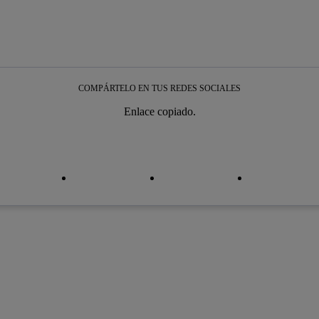
COMPÁRTELO EN TUS REDES SOCIALES
Enlace copiado.
iar enlace
iar enlace
facebook
twitter
whatsapp