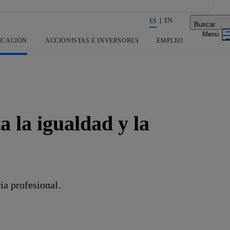
EN
ES
Buscar
La acción en accionistas e inversores
ICACIÓN
ACCIONISTAS E INVERSORES
EMPLEO
 la igualdad y la
a profesional.