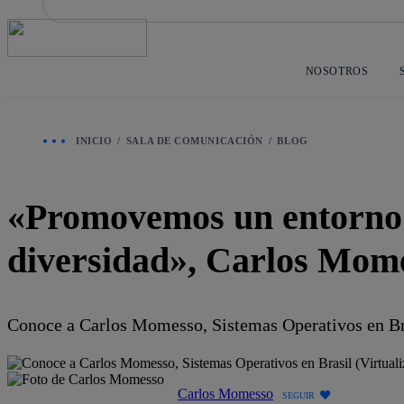
Saltar
al
contenido
principal
NOSOTROS
INICIO
SALA DE COMUNICACIÓN
BLOG
«Promovemos un entorno d
diversidad», Carlos Mom
Conoce a Carlos Momesso, Sistemas Operativos en Bras
Carlos Momesso
SEGUIR