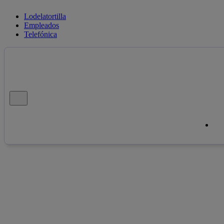
Lodelatortilla
Empleados
Telefónica
Cerrar mensaje de alerta
Cop
Cop