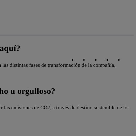
 aquí?
Copiar enlace
Copiar enlace
facebook
twitter
whatsapp
linked
 las distintas fases de transformación de la compañía,
cho u orgulloso?
ir las emisiones de CO2, a través de destino sostenible de los