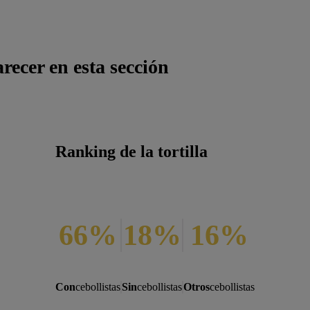
ecer en esta sección
Ranking de la tortilla
66%
18%
16%
Con
cebollistas
Sin
cebollistas
Otros
cebollistas