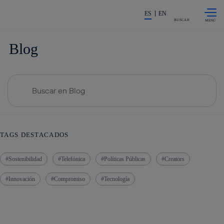
Saltar al
La acción en accionistas e inv
contenido
ES
EN
principal
BUSCAR
Blog
Buscar
TAGS DESTACADOS
Sostenibilidad
Telefónica
Políticas Públicas
Creators
Innovación
Compromiso
Tecnología