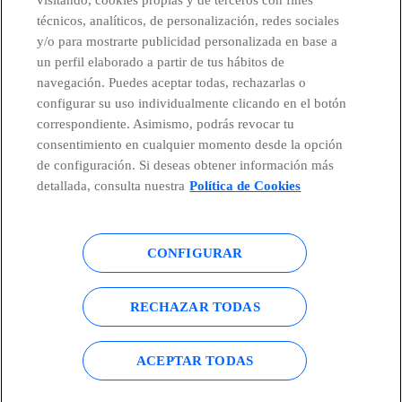
técnicos, analíticos, de personalización, redes sociales
Telefónica en redes sociales
y/o para mostrarte publicidad personalizada en base a
un perfil elaborado a partir de tus hábitos de
Canal de Denuncias
navegación. Puedes aceptar todas, rechazarlas o
configurar su uso individualmente clicando en el botón
correspondiente. Asimismo, podrás revocar tu
Centro Global Transparencia
consentimiento en cualquier momento desde la opción
de configuración. Si deseas obtener información más
detallada, consulta nuestra
Política de Cookies
© Telefónica S.A.
Configurar cookies
CONFIGURAR
Política de cookies
Aviso legal
Accesibilidad
Política de privacidad
RECHAZAR TODAS
Mapa del sitio
ACEPTAR TODAS