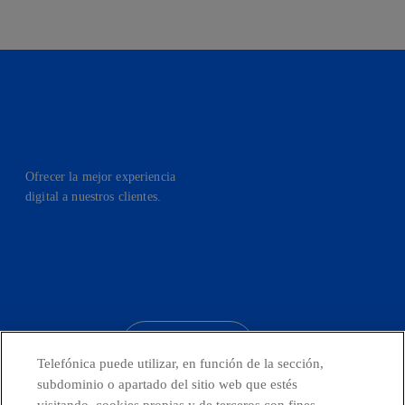
Ofrecer la mejor experiencia
digital a nuestros clientes.
facebook
linkedin
twitter
instagram
youtube
CONTACTO
Telefónica puede utilizar, en función de la sección,
subdominio o apartado del sitio web que estés
visitando, cookies propias y de terceros con fines