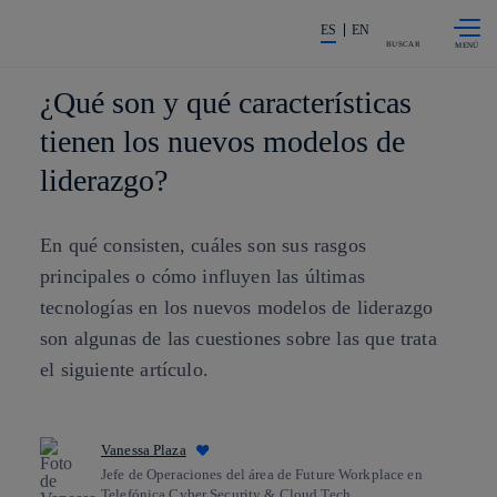
Saltar al
La acción en accionistas e invers
contenido
ES
EN
principal
BUSCAR
¿Qué son y qué características
tienen los nuevos modelos de
liderazgo?
En qué consisten, cuáles son sus rasgos
principales o cómo influyen las últimas
tecnologías en los nuevos modelos de liderazgo
son algunas de las cuestiones sobre las que trata
el siguiente artículo.
Vanessa Plaza
Jefe de Operaciones del área de Future Workplace en
Telefónica Cyber Security & Cloud Tech.