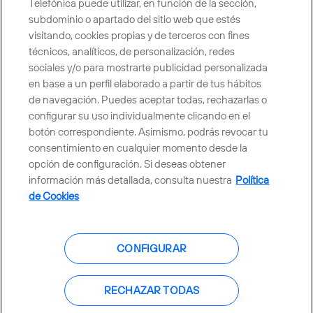
Telefónica puede utilizar, en función de la sección,
CONTACTO
subdominio o apartado del sitio web que estés
visitando, cookies propias y de terceros con fines
técnicos, analíticos, de personalización, redes
sociales y/o para mostrarte publicidad personalizada
Telefónica en redes sociales
en base a un perfil elaborado a partir de tus hábitos
de navegación. Puedes aceptar todas, rechazarlas o
Canal de Denuncias
configurar su uso individualmente clicando en el
botón correspondiente. Asimismo, podrás revocar tu
consentimiento en cualquier momento desde la
Centro Global Transparencia
opción de configuración. Si deseas obtener
información más detallada, consulta nuestra
Política
de Cookies
© Telefónica S.A.
Configurar cookies
CONFIGURAR
Política de cookies
Aviso legal
Accesibilidad
Política de privacidad
RECHAZAR TODAS