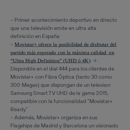
Copiar enlace
Copiar enlace
facebook
twitter
whatsapp
linkedin
– Primer acontecimiento deportivo en directo
que una televisión emite en ultra alta
definición en España
–
Movistar+ ofrece la posibilidad de disfrutar del
partido más esperado con la máxima calidad, en
.
“Ultra High Definition” (UHD ó 4K)
Disponible en el dial 444 para los clientes de
Movistar+ con Fibra Óptica (tanto 30 como
300 Megas) que dispongan de un televisor
Samsung Smart TV UHD de la gama 2015,
compatible con la funcionalidad “Movistar+
Ready”
– Además, Movistar+ organiza en sus
Flagships de Madrid y Barcelona un visionado