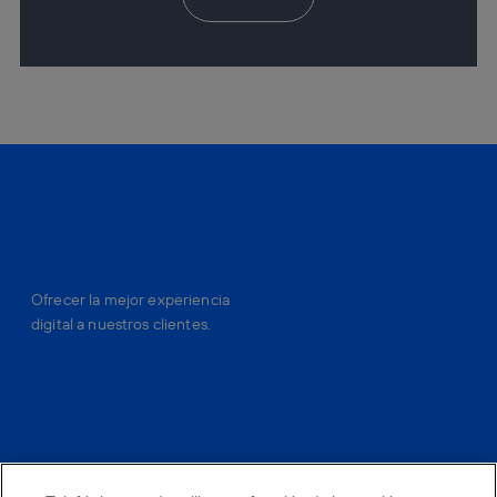
Ofrecer la mejor experiencia
digital a nuestros clientes.
facebook
linkedin
twitter
instagram
youtube