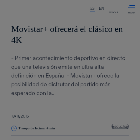
Saltar al
La acción en accionistas e inv
contenido
ES
EN
principal
BUSCAR
Movistar+ ofrecerá el clásico en
4K
- Primer acontecimiento deportivo en directo
que una televisión emite en ultra alta
definición en España - Movistar+ ofrece la
posibilidad de disfrutar del partido más
esperado con la...
18/11/2015
Escuchar
Tiempo de lectura: 4 min