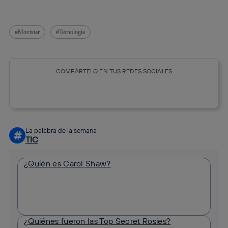
Movistar
Tecnología
COMPÁRTELO EN TUS REDES SOCIALES
Copiar enlace
Copiar enlace
facebook
twitter
whatsapp
linkedin
La palabra de la semana
#
TIC
¿Quién es Carol Shaw?
¿Quiénes fueron las Top Secret Rosies?