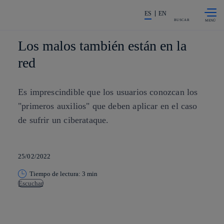
Saltar al
La acción en accionistas e invers
contenido
ES
EN
principal
BUSCAR
Los malos también están en la
red
Es imprescindible que los usuarios conozcan los
"primeros auxilios" que deben aplicar en el caso
de sufrir un ciberataque.
25/02/2022
Tiempo de lectura: 3 min
Escuchar
Copiar enlace
Copiar enlace
facebook
twitter