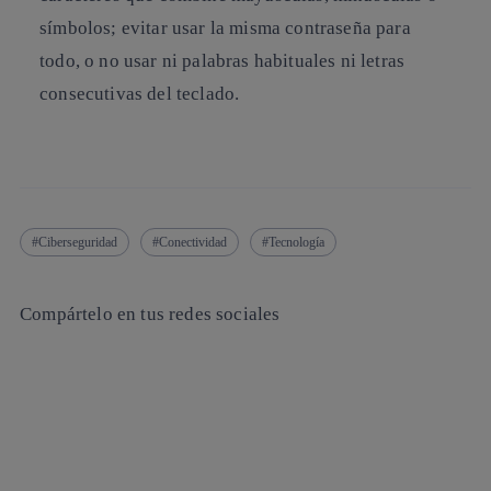
símbolos; evitar usar la misma contraseña para
todo, o no usar ni palabras habituales ni letras
consecutivas del teclado.
Ciberseguridad
Conectividad
Tecnología
Compártelo en tus redes sociales
Copiar enlace
Copiar enlace
facebook
twitter
whatsapp
linkedin