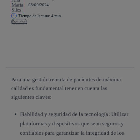
06/09/2024
Tiempo de lectura: 4 min
Escuchar
Copiar enlace
Copiar enlace
facebook
twitter
whatsapp
linkedin
Para una gestión remota de pacientes de máxima
calidad es fundamental tener en cuenta las
siguientes claves:
Fiabilidad y seguridad de la tecnología:
Utilizar
plataformas y dispositivos que sean seguros y
confiables para garantizar la integridad de los