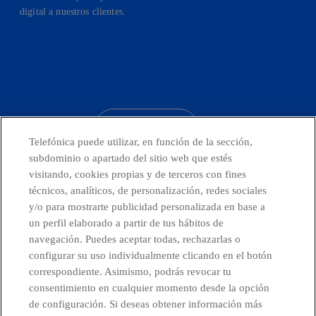
digital a nuestros clientes.
facebook
linkedin
twitter
instagram
youtube
CONTACTO
Telefónica puede utilizar, en función de la sección,
subdominio o apartado del sitio web que estés
visitando, cookies propias y de terceros con fines
técnicos, analíticos, de personalización, redes sociales
Telefónica en redes sociales
y/o para mostrarte publicidad personalizada en base a
un perfil elaborado a partir de tus hábitos de
Canal de Denuncias
navegación. Puedes aceptar todas, rechazarlas o
configurar su uso individualmente clicando en el botón
correspondiente. Asimismo, podrás revocar tu
Centro Global Transparencia
consentimiento en cualquier momento desde la opción
de configuración. Si deseas obtener información más