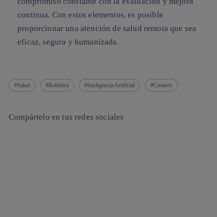
compromiso constante con la evaluación y mejora
continua. Con estos elementos, es posible
proporcionar una atención de salud remota que sea
eficaz, segura y humanizada.
Salud
Robótica
Inteligencia Artificial
Creators
Compártelo en tus redes sociales
Copiar enlace
Copiar enlace
facebook
twitter
whatsapp
linkedin