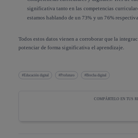
significativa tanto en las competencias curricula
estamos hablando de un 73% y un 76% respectiv
Todos estos datos vienen a corroborar que la integrac
potenciar de forma significativa el aprendizaje.
Educación digital
Profuturo
Brecha digital
COMPÁRTELO EN TUS R
Copiar enlace
Copiar enlace
facebook
twitter