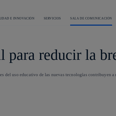
Saltar
al
contenido
principal
LIDAD E INNOVACIÓN
SERVICIOS
SALA DE COMUNICACIÓN
l para reducir la b
es del uso educativo de las nuevas tecnologías contribuyen a 