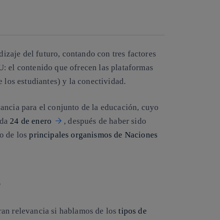
Copiar enlace
Copiar enlace
facebook
twitter
whatsapp
linkedin
izaje del futuro, contando con tres factores
: el contenido que ofrecen las plataformas
 los estudiantes) y la conectividad.
ancia para el conjunto de la educación, cuyo
ada
24 de enero
, después de haber sido
o de los
principales organismos de Naciones
s
ran relevancia si hablamos de los
tipos de