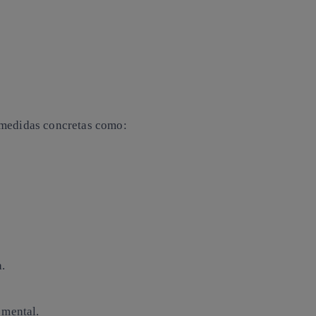
 medidas concretas como:
a.
 mental.