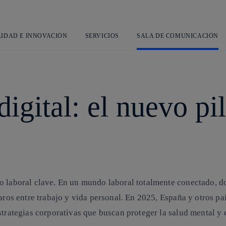
Saltar
al
contenido
principal
LIDAD E INNOVACIÓN
SERVICIOS
SALA DE COMUNICACIÓN
igital: el nuevo pil
 laboral clave. En un mundo laboral totalmente conectado, don
laros entre trabajo y vida personal. En 2025, España y otros p
trategias corporativas que buscan proteger la salud mental y e