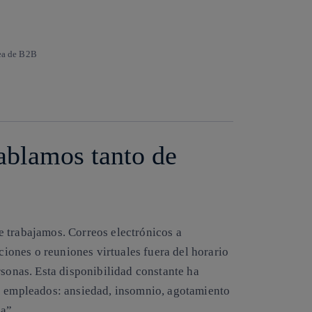
rea de B2B
Copiar enlace
Copiar enlace
facebook
twitter
whatsapp
linkedin
ablamos tanto de
e trabajamos
. Correos electrónicos a
ones o reuniones virtuales fuera del horario
rsonas. Esta disponibilidad constante ha
os empleados: ansiedad, insomnio, agotamiento
a”.